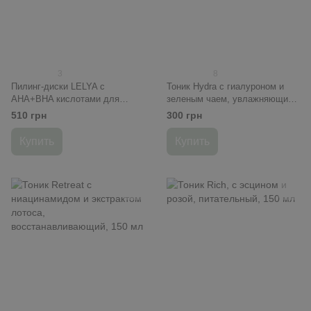
3
8
Пилинг-диски LELYA с
Тоник Hydra с гиалуроном и
AHA+BHA кислотами для
зеленым чаем, увлажняющий,
проблемной кожи, 50 шт
150 мл
510 грн
300 грн
Купить
Купить