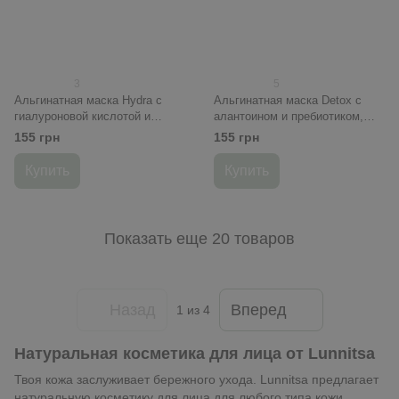
3
5
Альгинатная маска Hydra с
Альгинатная маска Detox с
гиалуроновой кислотой и
алантоином и пребиотиком,
коллагеном, увлажняющая, 20
очищающая, 20 г
155 грн
155 грн
г
Купить
Купить
Показать еще 20 товаров
Назад
Вперед
1
из 4
Натуральная косметика для лица от Lunnitsa
Твоя кожа заслуживает бережного ухода. Lunnitsa предлагает
натуральную косметику для лица для любого типа кожи