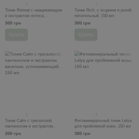
3
3
Тоник Retreat с ниацинамидом
Тоник Rich, с эсцином и розой,
и экстрактом лотоса,
питательный, 150 мл
восстанавливающий, 150 мл
300 грн
300 грн
Купить
Купить
8
4
Тоник Calm с трегалозой,
Фитоминеральный тоник Lelya
пантенолом и экстрактом
для проблемной кожи, 150 мл
василька, успокаивающий, 150
300 грн
380 грн
мл