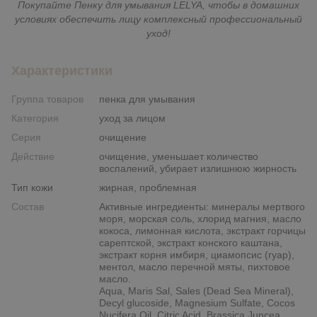
Покупайте Пенку для умывания LELYA, чтобы в домашних
условиях обеспечить лицу комплексный профессиональный
уход!
Характеристики
Группа товаров
пенка для умывания
Категория
уход за лицом
Серия
очищение
Действие
очищение, уменьшает количество
воспалений, убирает излишнюю жирность
Тип кожи
жирная, проблемная
Состав
Активные ингредиенты: минералы мертвого
моря, морская соль, хлорид магния, масло
кокоса, лимонная кислота, экстракт горчицы
сарептской, экстракт конского каштана,
экстракт корня имбиря, циамопсис (гуар),
ментол, масло перечной мяты, пихтовое
масло.
Aqua, Maris Sal, Sales (Dead Sea Mineral),
Decyl glucoside, Magnesium Sulfate, Cocos
Nucifera Oil, Citric Acid, Brassica Juncea,