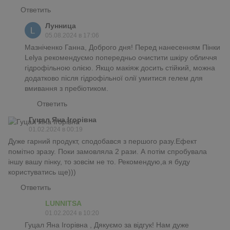
Ответить
Лунница
05.08.2024 в 17:06
Мазніченко Ганна, Доброго дня! Перед нанесенням Пінки
Lelya рекомендуємо попередньо очистити шкіру обличчя
гідрофільною олією. Якщо макіяж досить стійкий, можна
додатково після гідрофільної олії умитися гелем для
вмивання з пребіотиком.
Ответить
Гуцал Яна Ігорівна
01.02.2024 в 00:19
Дуже гарний продукт, сподобався з першого разу.Ефект
помітно зразу. Поки замовляла 2 рази. А потім спробувала
іншу вашу пінку, то зовсім не то. Рекомендую,а я буду
користуватись ще)))
Ответить
LUNNITSA
01.02.2024 в 10:20
Гуцал Яна Ігорівна , Дякуємо за відгук! Нам дуже