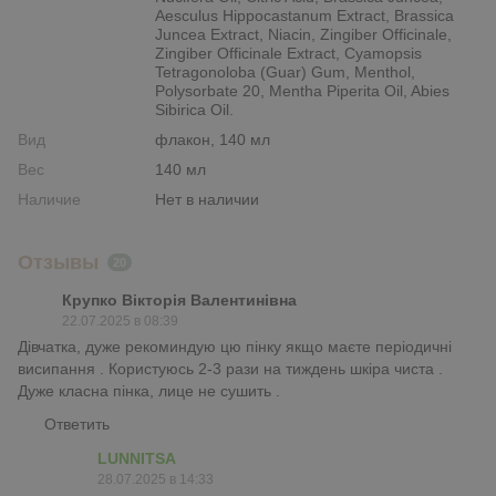
Aesculus Hippocastanum Extract, Brassica
Juncea Extract, Niacin, Zingiber Officinale,
Zingiber Officinale Extract, Cyamopsis
Tetragonoloba (Guar) Gum, Menthol,
Polysorbate 20, Mentha Piperita Oil, Abies
Sibirica Oil.
Вид
флакон, 140 мл
Вес
140 мл
Наличие
Нет в наличии
Отзывы
20
Крупко Вікторія Валентинівна
22.07.2025 в 08:39
Дівчатка, дуже рекоминдую цю пінку якщо маєте періодичні
висипання . Користуюсь 2-3 рази на тиждень шкіра чиста .
Дуже класна пінка, лице не сушить .
Ответить
LUNNITSA
28.07.2025 в 14:33