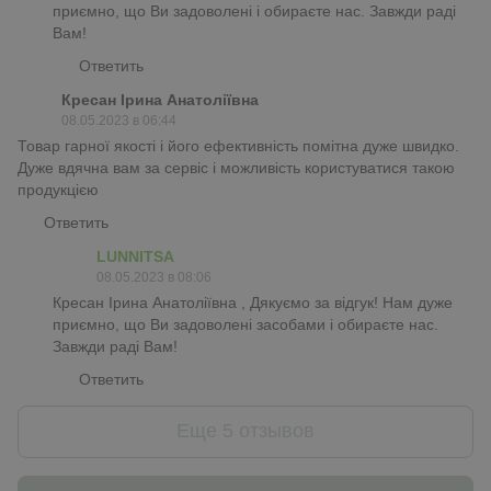
приємно, що Ви задоволені і обираєте нас. Завжди раді
Вам!
Ответить
Кресан Ірина Анатоліївна
08.05.2023 в 06:44
Товар гарної якості і його ефективність помітна дуже швидко.
Дуже вдячна вам за сервіс і можливість користуватися такою
продукцією
Ответить
LUNNITSA
08.05.2023 в 08:06
Кресан Ірина Анатоліївна , Дякуємо за відгук! Нам дуже
приємно, що Ви задоволені засобами і обираєте нас.
Завжди раді Вам!
Ответить
Еще 5 отзывов