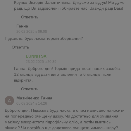
Крупко Вікторія Валентинівна, Дякуємо за відгук! Ми дуже
раді, що Ви задоволені і обираєте нас. Завжди раді Вам!
Ответить
Ганна
20.02.2025 в 09:08
Підкажіть, будь ласка,термін зберігання?
Ответить
LUNNITSA
23.02.2025 в 20:39
Ганна, Доброго дня! Термін придатності наших засобів:
12 місяців від дати виготовлення та 6 місяців після
відкриття.
Ответить
Мазніченко Ганна
05.08.2024 в 14:26
Доброго дня. Підкажіть будь ласка, в описі написано наносити
на попередньо очищену шкіру. Чи достатньо для змивання
макіяжу використати гідрофільну олію, а потім вмитись
пінкою? Чи потрібно ще додатково очищати чимось шкіру?