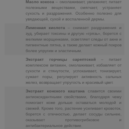
Масло кокоса
– омолаживает, увлажняет, питает
полезными веществами, смягчает, устраняет
сухость и раздражения. Особенно полезно для
увядающей, сухой и воспаленной дермы.
Лимонная кислота
– снимает раздражения и
зуд, убирает токсины и другую «грязь», борется с
мелкими морщинками, осветляет следы от акне и
пигментные пятна, а также делает кожный покров
более упругим и эластичным.
Экстракт горчицы сарептской
– питает
комплексом витамин, омолаживает, избавляет от
сухости и стянутости, успокаивает, тонизирует,
сужает поры, регулирует активность сальных
желез, возвращает упругость и красивый цвет.
Экстракт конского каштана
славится своими
антиоксидантными свойствами, благодаря чему
помогает коже дольше оставаться молодой и
свежей. Кроме того, растение усиливает кровоток,
борется с отечностью, делает сосуды сильнее,
оказывает противогрибковое и
антибактериальное действие.