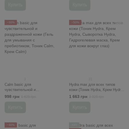
Купить
Купить
−30%
−50%
3
31
Calm basic для
Hydra max для всех типов
чувствительной и
кожи (Тоник Hydra, Крем Hydra,
раздраженной кожи (Гель для
Сыворотка Hydra,
998 грн
1 663 грн
1 425 грн
3 325 грн
умывания с пребиотиком,
Гидрогелевая маска, Крем для
Тоник Calm, Крем Calm)
кожи вокруг глаз)
Купить
Купить
−30%
ХИТ