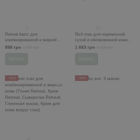
1
25
Retreat basic для
Rich maх для нормальной,
комбинированной и жирной
сухой и обезвоженной кожи
кожи (Гель умывания, Тоник
(Тоник Rich, Крем Rich,
998 грн
1 663 грн
1 425 грн
3 325 грн
Retreat, Крем Retreat )
Сыворотка Rich, Липидная
маска, Крем для кожи вокруг
Купить
Купить
глаз)
−50%
−25%
16