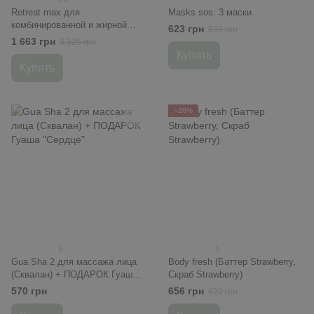
Retreat max для
Masks sos: 3 маски
комбинированной и жирной
623 грн
830 грн
кожи (Тоник Retreat, Крем
1 663 грн
3 325 грн
Retreat, Сыворотка Retreat,
Купить
Глиняная маска, Крем для
Купить
кожи вокруг глаз)
−20%
9
6
Gua Sha 2 для массажа лица
Body fresh (Баттер Strawberry,
(Сквалан) + ПОДАРОК Гуаша
Скраб Strawberry)
"Сердце"
570 грн
656 грн
820 грн