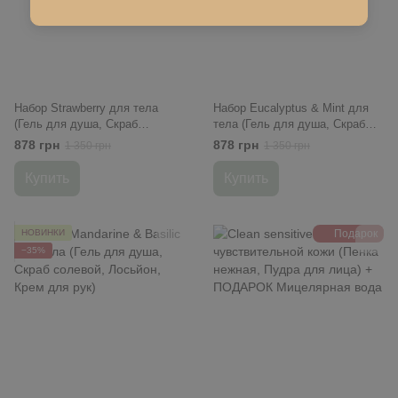
Набор Strawberry для тела
Набор Eucalyptus & Mint для
(Гель для душа, Скраб
тела (Гель для душа, Скраб
сахарный, Лосьйон, Крем для
солевой, Лосьйон, Крем для
878 грн
878 грн
1 350 грн
1 350 грн
рук)
рук)
Купить
Купить
НОВИНКИ
Подарок
−35%