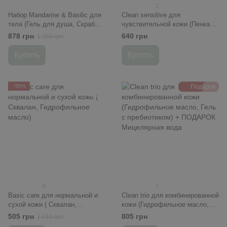
2
Набор Mandarine & Basilic для
Clean sensitive для
тела (Гель для душа, Скраб
чувствительной кожи (Пенка
солевой, Лосьйон, Крем для
нежная, Пудра для лица) +
878 грн
640 грн
1 350 грн
рук)
ПОДАРОК ​​Мицелярная вода
Купить
Купить
−50%
Подарок
9
1
Basic care для нормальной и
Clean trio для комбинированной
сухой кожи ( Сквалан,
кожи (Гидрофильное масло,
Гидрофильное масло)
Гель с пребиотиком) +
505 грн
805 грн
1 010 грн
ПОДАРОК ​​Мицелярная вода