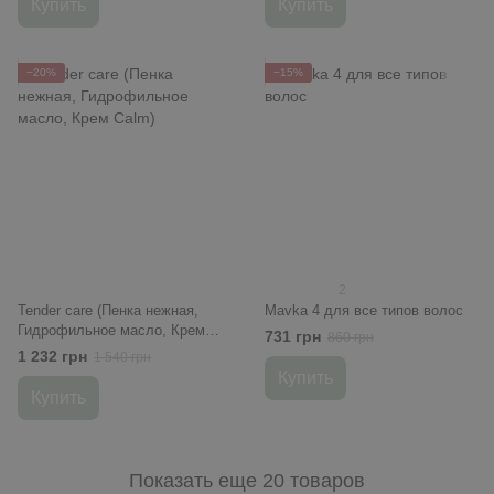
Купить
Купить
−20%
−15%
2
Tender care (Пенка нежная,
Mavka 4 для все типов волос
Гидрофильное масло, Крем
731 грн
860 грн
Calm)
1 232 грн
1 540 грн
Купить
Купить
Показать еще 20 товаров