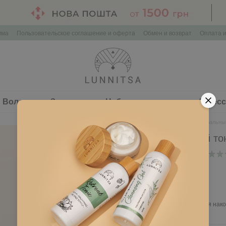
мма
Пользовательское соглашение и оферта
Обмен и возврат
Оплата и
Волосы
Здоровье
Наборы косметики
Аксес
Главная
Лицо
Фитоминеральный 
Фитоминеральный тон
В наличии
Артикул: L059
380 грн
Войти
для отображения нако
%