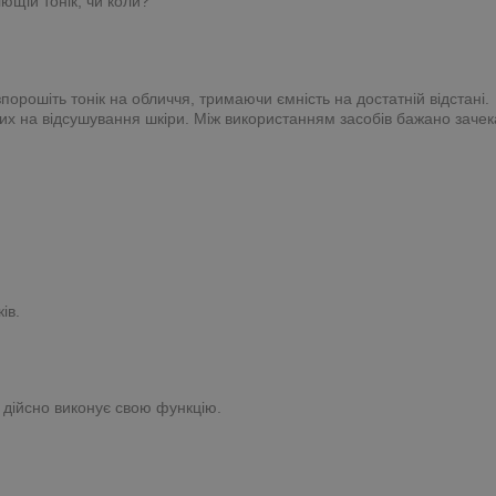
іющій тонік, чи коли?
орошіть тонік на обличчя, тримаючи ємність на достатній відстані.
аних на відсушування шкіри. Між використанням засобів бажано зачек
ів.
н дійсно виконує свою функцію.