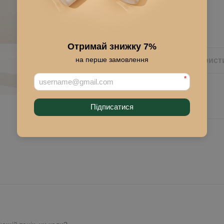
Купить
Отримай знижку 7%
на перше замовлення
Описание
Характерист
*
Підписатися