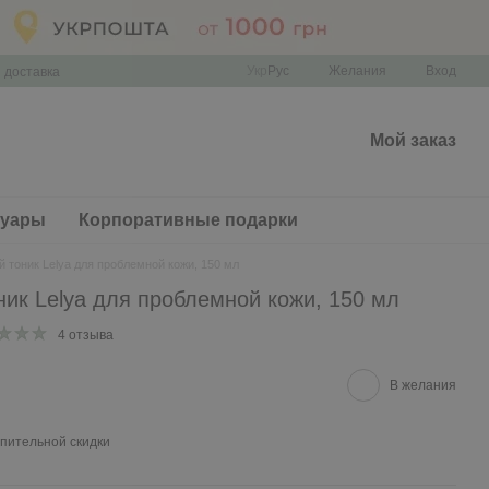
Укр
Рус
Желания
Вход
 доставка
Мой заказ
суары
Корпоративные подарки
тоник Lelya для проблемной кожи, 150 мл
ик Lelya для проблемной кожи, 150 мл
4 отзыва
В желания
пительной скидки