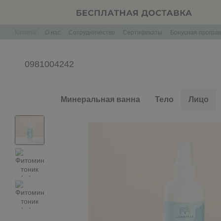
Перейти к основному контенту
Каталог
О нас
Сотрудничество
Сертификаты
Бонусная програ
Контактная информация
Корпоративные подарки Брендирование
0981004242
Минеральная ванна
Тело
Лицо