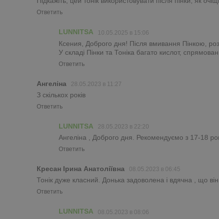
Підкажіть, цей тонік використовувати після пінки, як очіщ
Ответить
LUNNITSA
10.05.2025 в 15:06
Ксения, Доброго дня! Після вмивання Пінкою, розп
У складі Пінки та Тоніка багато кислот, спрямов
Ответить
Ангеліна
28.05.2023 в 11:27
З скількох років
Ответить
LUNNITSA
28.05.2023 в 22:20
Ангеліна , Доброго дня. Рекомендуємо з 17-18 рок
Ответить
Кресан Ірина Анатоліївна
08.05.2023 в 06:45
Тонік дуже класний. Донька задоволена і вдячна , що ві
Ответить
LUNNITSA
08.05.2023 в 08:06