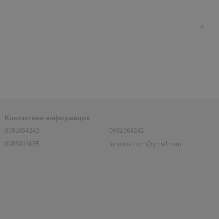
Контактная информация
0981004242
0981004242
0985843685
lunnitsa.com@gmail.com