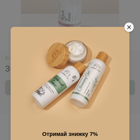
В наявності
300 грн
Купити
Ввійти
для відображення накопичувальної знижки
%
До обраного
Отримай знижку 7%