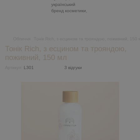
Обличчя
Тонік Rich, з есцином та трояндою, поживний, 150 
Тонік Rich, з есцином та трояндою,
поживний, 150 мл
Артикул:
L301
3 відгуки