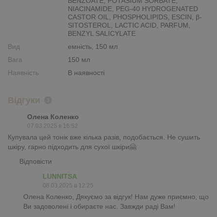
BENZOATE, POTASIUM SORBATE,
NIACINAMIDE, PEG-40 HYDROGENATED
CASTOR OIL, PHOSPHOLIPIDS, ESCIN, β-
SITOSTEROL, LACTIC ACID, PARFUM,
BENZYL SALICYLATE
Вид
емність, 150 мл
Вага
150 мл
Наявність
В наявності
Відгуки
3
Олена Коленко
07.03.2025 в 16:52
Купувала цей тонік вже кілька разів, подобається. Не сушить
шкіру, гарно підходить для сухої шкіри🤗
Відповісти
LUNNITSA
08.03.2025 в 12:25
Олена Коленко, Дякуємо за відгук! Нам дуже приємно, що
Ви задоволені і обираєте нас. Завжди раді Вам!