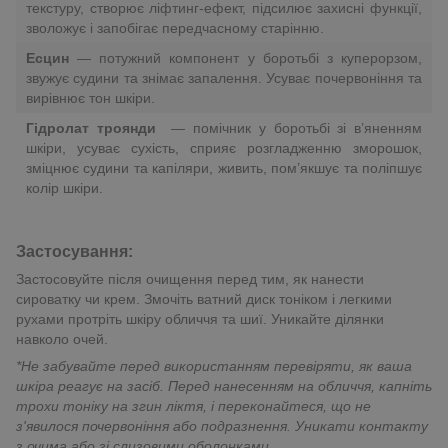
текстуру, створює ліфтинг-ефект, підсилює захисні функції,
зволожує і запобігає передчасному старінню.
Есцин
— потужний компонент у боротьбі з куперорзом,
звужує судини та знімає запалення. Усуває почервоніння та
вирівнює тон шкіри.
Гідролат троянди
— помічник у боротьбі зі в’яненням
шкіри, усуває сухість, сприяє розгладженню зморошок,
зміцнює судини та капіляри, живить, пом’якшує та поліпшує
колір шкіри.
Застосування:
Застосовуйте після очищення перед тим, як нанести
сироватку чи крем. Змочіть ватний диск тоніком і легкими
рухами протріть шкіру обличчя та шиї. Уникайте ділянки
навколо очей.
*Не забувайте перед використанням перевіряти, як ваша
шкіра реагує на засіб. Перед нанесенням на обличчя, капніть
трохи тоніку на згин ліктя, і переконайтеся, що не
з'явилося почервоніння або подразнення. Уникати контакту
з очима або зі слизовими оболонками.