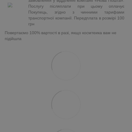
замовлення у відділенні компанії «Нова Пошта».
Послугу післяплати при цьому оплачує
Покупець, згідно з чинними тарифами
транспортної компанії. Передплата в розмірі 100
грн
Повертаємо 100% вартості в разі, якщо космтеика вам не
підійшла