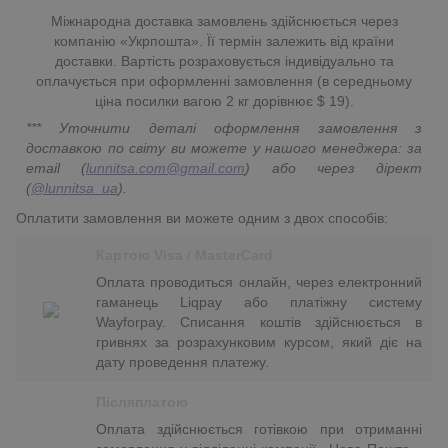
Міжнародна доставка замовлень здійснюється через
компанію «Укрпошта». Її термін залежить від країни
доставки. Вартість розраховується індивідуально та
оплачується при оформленні замовлення (в середньому
ціна посилки вагою 2 кг дорівнює $ 19).
*** Уточнити деталі оформлення замовлення з
доставкою по світу ви можете у нашого менеджера: за
email (
lunnitsa.com@gmail.com
) або через дірект
(
@lunnitsa_ua
).
Оплатити замовлення ви можете одним з двох способів:
Картою Visa / MasterCard
Оплата проводиться онлайн, через електронний
гаманець Liqpay або платіжну систему
Wayforpay. Списання коштів здійснюється в
гривнях за розрахунковим курсом, який діє на
дату проведення платежу.
Післяплатою
Оплата здійснюється готівкою при отриманні