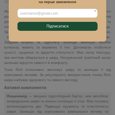
Опис
на перше замовлення
Живильний тонік Rich — обов’язковий компонент щоденного
*
догляду за шкірою. Тонізує та готує її до подальших етапів
догляду. Тонік Rich має інтенсивно зволожувальну та
Підписатися
пом'якшувальну дію за рахунок гіалуронової кислоти у складі.
За допомогою ніацинаміду береже шкіру від зневоднення,
зміцнює її гідроліпідний бар'єр, має антиоксидантну дію.
Завдяки есцину та гідролату троянди зменшує прояви
куперозу, живить та вирівнює її тон. Допомагає позбутися
сухості, лущення та відчуття стягнутості. Має легку текстуру,
яка миттєво вбирається в шкіру. Натуральний трав’яний запах
залишає відчуття свіжості й комфорту.
Тонік Rich інтенсивно зволожує шкіру та захищає її від
агресивних впливів. За регулярного використання тоніка Rich
шкіра набуває здорового та свіжого вигляду
Активні компоненти:
Ніацинамід
— зміцнює гідроліпідний бар'єр, чим запобігає
зневодненню шкіри та значно поліпшує її стан. Має потужну
антиоксидантну дію. Підвищує пружність та еластичність
шкіри. Захищає від агресивного зовнішнього впливу та