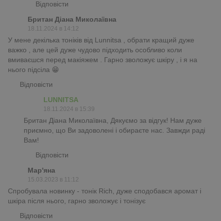
Відповісти
Британ Діана Миколаївна
18.11.2024 в 14:12
У мене декілька тоніків від Lunnitsa , обрати кращий дуже
важко , але цей дуже чудово підходить особливо коли
вмиваєшся перед макіяжем . Гарно зволожує шкіру , і я на
нього підсіла 😁
Відповісти
LUNNITSA
18.11.2024 в 15:39
Британ Діана Миколаївна, Дякуємо за відгук! Нам дуже
приємно, що Ви задоволені і обираєте нас. Завжди раді
Вам!
Відповісти
Мар'яна
15.03.2023 в 11:12
Спробувала новинку - тонік Rich, дуже сподобався аромат і
шкіра після нього, гарно зволожує і тонізує
Відповісти