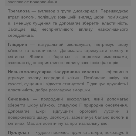
заспокоює почервоніння.
Трегалоза
— вуглевод з групи дисахаридів. Перешкоджає
втраті вологи, поліпшує зовнішній вигляд шкіри, пом'якшує
її, зменшує лущення та допомагає зберегти еластичність.
Захищає від несприятливого впливу навколишнього
середовища.
Гліцерин
— натуральний зволожувач, підтримує шкіру
м'якою та еластичною. Допомагає втримувати вологу в
клітинах. Живить і бореться з першими зморшками,
захищає від несприятливого впливу зовнішніх факторів.
Низькомолекулярна гіалуронова кислота
— ефективно
утримує вологу всередині клітин. Позбавляє шкіру від
сухості, лущення і відчуття стягнутості. Підвищує пружність і
еластичність, добре розгладжує зморшки.
Сечовина
— природний ексфоліант, який допомагає
зберегти шкіру м'якою, стимулює її природне оновлення.
Допомагає шкірі відлущити ороговілі лусочки з
поверхневого шару. Зволожує, забезпечує баланс вологи в
клітинах. Має антисептичну та протизапальну дію.
Пуллулан
— чудово посилює пружність шкіри, покращує її