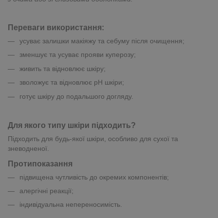
Переваги використання:
усуває залишки макіяжу та себуму після очищення;
зменшує та усуває прояви куперозу;
живить та відновлює шкіру;
зволожує та відновлює pH шкіри;
готує шкіру до подальшого догляду.
Для якого типу шкіри підходить?
Підходить для будь-якої шкіри, особливо для сухої та
зневодненої.
Протипоказання
підвищена чутливість до окремих компонентів;
алергічні реакції;
індивідуальна непереносимість.