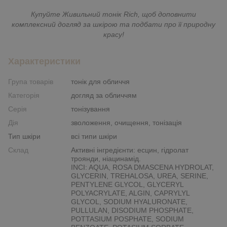
Купуйте Живильний тонік Rich, щоб доповнити
комплексний догляд за шкірою та подбати про її природну
красу!
Характеристики
Група товарів
тонік для обличчя
Категорія
догляд за обличчям
Серія
тонізування
Дія
зволоження, очищення, тонізація
Тип шкіри
всі типи шкіри
Склад
Активні інгредієнти: есцин, гідролат
троянди, ніацинамід.
INCI: AQUA, ROSA DMASCENA HYDROLAT,
GLYCERIN, TREHALOSA, UREA, SERINE,
PENTYLENE GLYCOL, GLYCERYL
POLYACRYLATE, ALGIN, CAPRYLYL
GLYCOL, SODIUM HYALURONATE,
PULLULAN, DISODIUM PHOSPHATE,
POTTASIUM POSPHATE, SODIUM