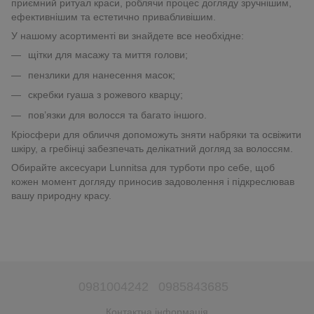
приємний ритуал краси, роблячи процес догляду зручнішим,
ефективнішим та естетично привабливішим.
У нашому асортименті ви знайдете все необхідне:
щітки для масажу та миття голови;
пензлики для нанесення масок;
скребки гуаша з рожевого кварцу;
пов’язки для волосся та багато іншого.
Кріосфери для обличчя допоможуть зняти набряки та освіжити
шкіру, а гребінці забезпечать делікатний догляд за волоссям.
Обирайте аксесуари Lunnitsa для турботи про себе, щоб
кожен момент догляду приносив задоволення і підкреслював
вашу природну красу.
0981004242
0985843685
Контактна інформація