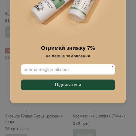
21
3
Щітка для сухого масажу
Пензлик для масок Lunnitsa
610 грн
195 грн
Купити
Купити
Отримай знижку 7%
−88%
на перше замовлення
*
Підписатися
4
1
Скребок Гуаша Серце, рожевий
Косметичка Lunnitsa (Tyvek)
кварц
270 грн
75 грн
640 грн
Купити