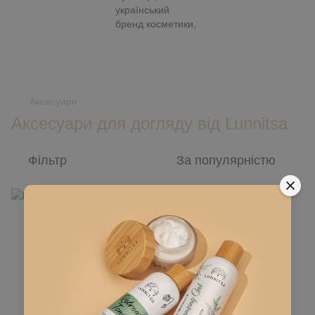
,
Аксесуари
Аксесуари для догляду від Lunnitsa
Фільтр
За популярністю