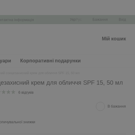
Укр
Рус
Бажання
Вхід
нтактна інформація
Мій кошик
уари
Корпоративні подарунки
ий сонцезахисний крем для обличчя SPF 15, 50 мл
езахисний крем для обличчя SPF 15, 50 мл
6 відгуків
В бажання
опичувальної знижки