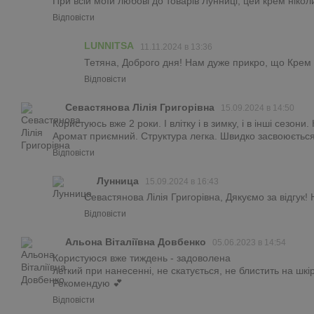
При всій моїй любові до товарів Лунниці, цей крем нікол
Відповісти
LUNNITSA
11.11.2024 в 13:36
Тетяна, Доброго дня! Нам дуже прикро, що Крем В
Відповісти
Севастянова Лілія Григорівна
15.09.2024 в 14:50
Користуюсь вже 2 роки. І влітку і в зимку, і в інші сезон
Аромат приємний. Структура легка. Швидко засвоюється
Відповісти
Лунница
15.09.2024 в 16:43
Севастянова Лілія Григорівна, Дякуємо за відгук
Відповісти
Альона Віталіївна Довбенко
05.06.2023 в 14:54
Користуюся вже тиждень - задоволена
легкий при нанесенні, не скатується, не блистить на шкір
Рекомендую 💕
Відповісти