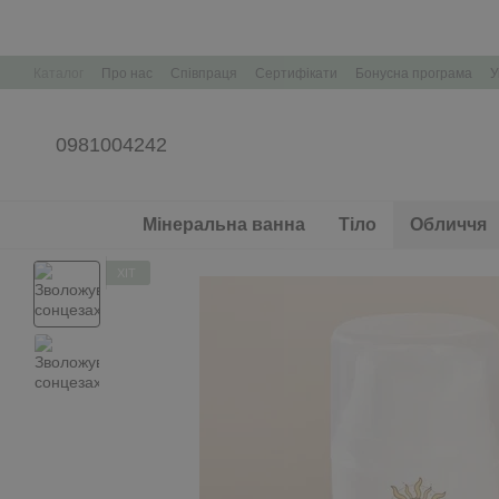
Перейти до основного контенту
Каталог
Про нас
Співпраця
Сертифікати
Бонусна програма
У
Корпоративні подарунки Брендування
0981004242
Мінеральна ванна
Тіло
Обличчя
ХІТ