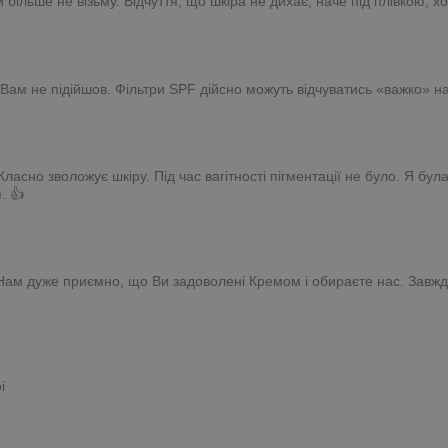
и більше не візьму. Відчуття, що шкіра не дихає, наче під плівкою,
ам не підійшов. Фільтри SPF дійсно можуть відчуватись «важко» на 
и. Класно зволожує шкіру. Під час вагітності пігментації не було. Я 
. 👍
! Нам дуже приємно, що Ви задоволені Кремом і обираєте нас. Завжд
і