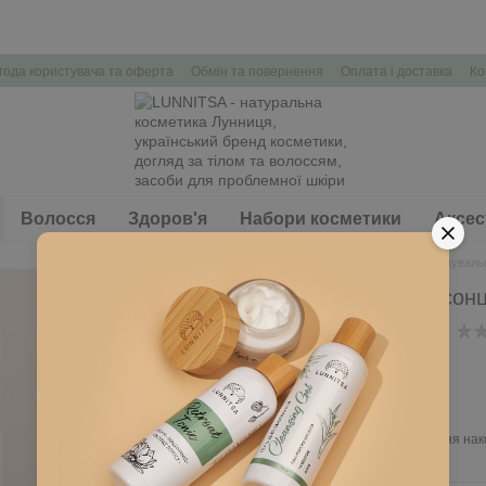
года користувача та оферта
Обмін та повернення
Оплата і доставка
Ко
Волосся
Здоров'я
Набори косметики
Аксес
Головна
Обличчя
Зволожувальн
Зволожувальний сонц
В наявності
Артикул: L280
535 грн
Ввійти
для відображення нак
%