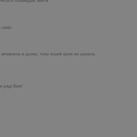
 хочеться пошвидше змити
шкірі.
була впевнена в цьому, тому інший крем не шукала.
и раді Вам!