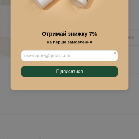
Купити
Отримай знижку 7%
Опис
Характеристики
на перше замовлення
*
Підписатися