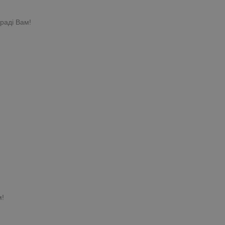
раді Вам!
м!