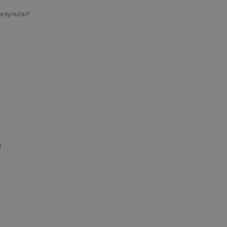
езультат!
!