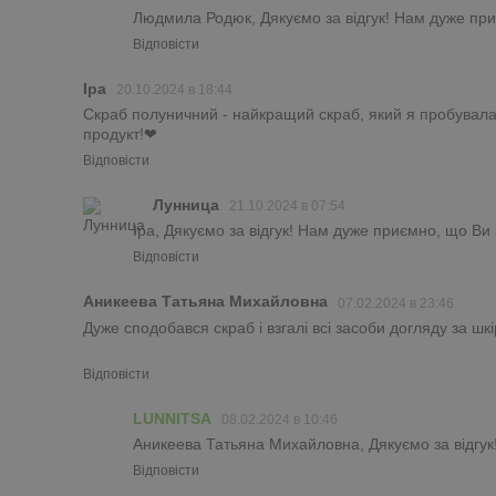
Людмила Родюк, Дякуємо за відгук! Нам дуже при
Відповісти
Іра
20.10.2024 в 18:44
Скраб полуничний - найкращий скраб, який я пробувала в
продукт!❤
Відповісти
Лунница
21.10.2024 в 07:54
Іра, Дякуємо за відгук! Нам дуже приємно, що Ви 
Відповісти
Аникеева Татьяна Михайловна
07.02.2024 в 23:46
Дуже сподобався скраб і взгалі всі засоби догляду за ш
Відповісти
LUNNITSA
08.02.2024 в 10:46
Аникеева Татьяна Михайловна, Дякуємо за відгук
Відповісти