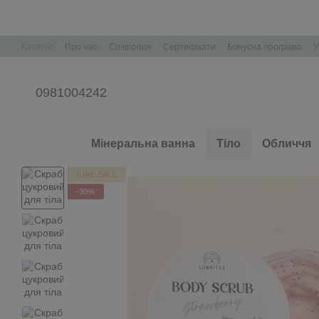
Перейти до основного контенту
Каталог
Про нас
Співпраця
Сертифікати
Бонусна програма
У
Корпоративні подарунки Брендування
0981004242
Мінеральна ванна
Тіло
Обличчя
JUNE SALE
−30%