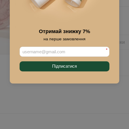
Купити
Отримай знижку 7%
на перше замовлення
Опис
Характеристики
*
Підписатися