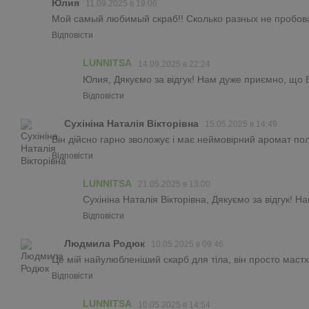
Юлия
11.09.2025 в 19:06
Мой самый любимый скраб!! Сколько разных не пробова
Відповісти
LUNNITSA
14.09.2025 в 22:24
Юлия, Дякуємо за відгук! Нам дуже приємно, що В
Відповісти
Сухініна Наталія Вікторівна
15.05.2025 в 14:49
Він дійсно гарно зволожує і має неймовірний аромат пол
Відповісти
LUNNITSA
21.05.2025 в 13:00
Сухініна Наталія Вікторівна, Дякуємо за відгук! 
Відповісти
Людмила Родюк
10.05.2025 в 09:46
Це мій найулюбленіший скарб для тіла, він просто мастх
Відповісти
LUNNITSA
10.05.2025 в 14:54