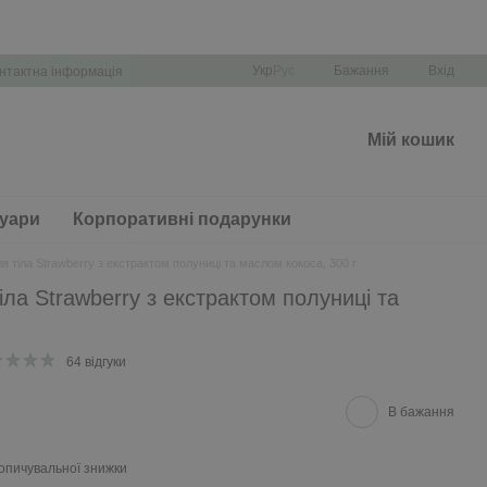
Укр
Рус
Бажання
Вхід
нтактна інформація
Мій кошик
уари
Корпоративні подарунки
я тіла Strawberry з екстрактом полуниці та маслом кокоса, 300 г
ла Strawberry з екстрактом полуниці та
64 відгуки
В бажання
опичувальної знижки