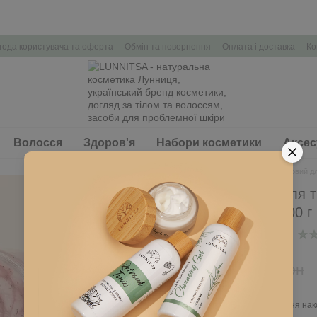
года користувача та оферта
Обмін та повернення
Оплата і доставка
Ко
Волосся
Здоров'я
Набори косметики
Аксес
Головна
Тіло
Скраб цукровий дл
Скраб цукровий для ті
маслом кокоса, 300 г
В наявності
Артикул: L287
308 грн
440 грн
Ввійти
для відображення нак
%