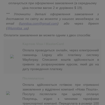
оплачується при оформленні замовлення (в середньому
ціна посилки вагою 2 кг дорівнює $ 19).
*** Уточнити деталі оформлення замовлення з
доставкою по світу ви можете у нашого менеджера: за
email (
lunnitsa.com@gmail.com
) або через дірект
(
@lunnitsa_ua
).
Оплатити замовлення ви можете одним з двох способів:
Картою Visa / MasterCard
Оплата проводиться онлайн, через електронний
гаманець Liqpay або платіжну систему
Wayforpay. Списання коштів здійснюється в
гривнях за розрахунковим курсом, який діє на
дату проведення платежу.
Післяплатою
Оплата здійснюється готівкою при отриманні
замовлення у відділенні компанії «Нова Пошта».
Послугу післяплати при цьому оплачує
Покупець, згідно з чинними тарифами
транспортної компанії. Передплата в розмірі 100