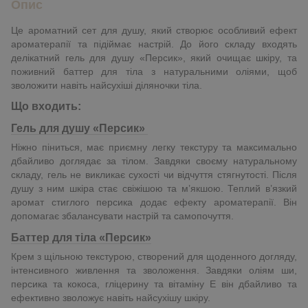
Опис
Це ароматний сет для душу, який створює особливий ефект
ароматерапії та підіймає настрій. До його складу входять
делікатний гель для душу «Персик», який очищає шкіру, та
поживний баттер для тіла з натуральними оліями, щоб
зволожити навіть найсухіші діляночки тіла.
Що входить:
Гель для душу «Персик»
Ніжно піниться, має приємну легку текстуру та максимально
дбайливо доглядає за тілом. Завдяки своєму натуральному
складу, гель не викликає сухості чи відчуття стягнутості. Після
душу з ним шкіра стає свіжішою та м’якшою. Теплий в’язкий
аромат стиглого персика додає ефекту ароматерапії. Він
допомагає збалансувати настрій та самопочуття.
Баттер для тіла «Персик»
Крем з щільною текстурою, створений для щоденного догляду,
інтенсивного живлення та зволоження. Завдяки оліям ши,
персика та кокоса, гліцерину та вітаміну Е він дбайливо та
ефективно зволожує навіть найсухішу шкіру.