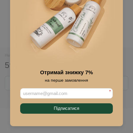
Немає в наявності
591 грн
695 грн
Отримай знижку 7%
на перше замовлення
Повідомити, коли з'явиться
*
Ввійти
для відображення накопичувальної знижки
%
Підписатися
До обраного