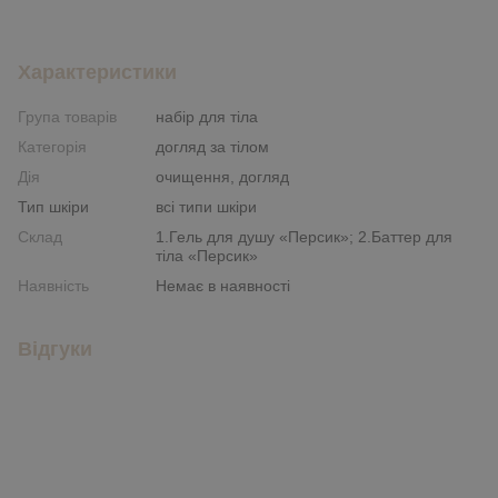
Характеристики
Група товарів
набір для тіла
Категорія
догляд за тілом
Дія
очищення, догляд
Тип шкіри
всі типи шкіри
Склад
1.Гель для душу «Персик»; 2.Баттер для
тіла «Персик»
Наявність
Немає в наявності
Відгуки