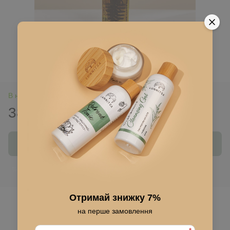
В наличии
380 грн
Купить
Войти
для отображения накопительной скидки
%
Отримай знижку 7%
В избранное
на перше замовлення