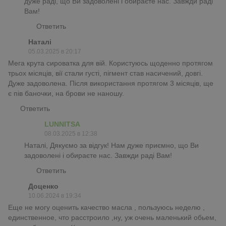
дуже раді, що Ви задоволені і обираєте нас. Завжди раді
Вам!
Ответить
Наталі
05.03.2025 в 20:17
Мега крута сироватка для вій. Користуюсь щоденно протягом
трьох місяців, вії стали густі, пігмент став насичений, довгі.
Дуже задоволена. Після використання протягом 3 місяців, ще
є пів баночки, на брови не наношу.
Ответить
LUNNITSA
08.03.2025 в 12:38
Наталі, Дякуємо за відгук! Нам дуже приємно, що Ви
задоволені і обираєте нас. Завжди раді Вам!
Ответить
Доценко
10.06.2024 в 19:34
Еще не могу оценить качество масла , пользуюсь неделю ,
единственное, что расстроило ,ну, уж очень маленький обьем,