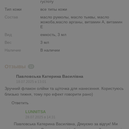
густоту
Тип кожи
все типы кожи
Состав
масло рукколы, масло тыквы, масло
жожоба,масло арганы, витамин А, витамин
Е
Вид
емкость, 3 мл
Вес
3 мл
Наличие
В наличии
Отзывы
13
Павловська Катерина Василівна
18.07.2025 в 13:01
Зручний флакон олійки та щіточка для нанесення. Користуюсь
близько тижня, тому про ефект говорити рано)
Ответить
LUNNITSA
28.07.2025 в 14:31
Павловська Катерина Василівна, Дякуємо за відгук! Ми