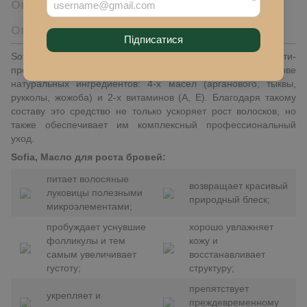
*
Описание
Описание
Підписатися
Sofia, Масло для роста бровей (3 мл) – эффективный бьюти-
продукт, который мы изготавливаем полностью на основе
натуральных ингредиентов: 4-х масел (арганового, тыквы,
рукколы, жожоба) и 2-х витаминов (A, E). Благодаря такому
составу это средство не только ускоряет рост волосков, но
также обеспечивает им комплексный профессиональный
уход.
Sofia, Масло для роста бровей:
питает волосяные
возвращает красивый
луковицы полезными
природный блеск;
микроэлементами;
пробуждает уснувшие
хорошо увлажняет
фолликулы и тем
кожу и
самым увеличивает
восстанавливает
густоту;
структуру;
препятствует
укрепляет и
преждевременному