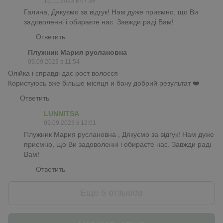
15.11.2023 в 07:39
Галина, Дякуємо за відгук! Нам дуже приємно, що Ви
задоволенні і обираєте нас. Завжди раді Вам!
Ответить
Плужник Мария руслановна
09.09.2023 в 11:54
Олійка і справді дає рост волосся
Користуюсь вже більше місяця и бачу добрий результат ❤️
Ответить
LUNNITSA
09.09.2023 в 12:01
Плужник Мария руслановна , Дякуємо за відгук! Нам дуже
приємно, що Ви задоволенні і обираєте нас. Завжди раді
Вам!
Ответить
Еще 5 отзывов