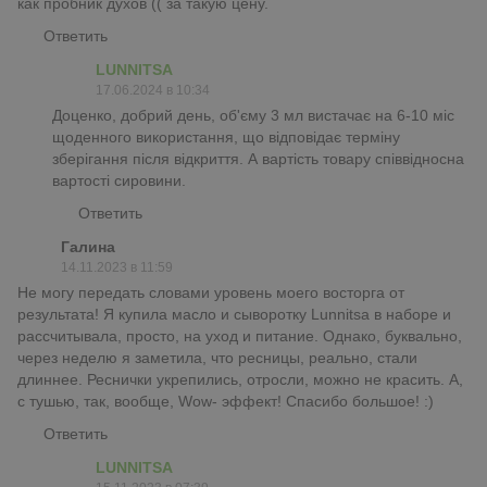
как пробник духов (( за такую цену.
Ответить
LUNNITSA
17.06.2024 в 10:34
Доценко, добрий день, об'єму 3 мл вистачає на 6-10 міс
щоденного використання, що відповідає терміну
зберігання після відкриття. А вартість товару співвідносна
вартості сировини.
Ответить
Галина
14.11.2023 в 11:59
Не могу передать словами уровень моего восторга от
результата! Я купила масло и сыворотку Lunnitsa в наборе и
рассчитывала, просто, на уход и питание. Однако, буквально,
через неделю я заметила, что ресницы, реально, стали
длиннее. Реснички укрепились, отросли, можно не красить. А,
с тушью, так, вообще, Wow- эффект! Спасибо большое! :)
Ответить
LUNNITSA