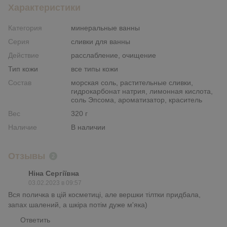
Характеристики
Категория
минеральные ванны
Серия
сливки для ванны
Действие
расслабление, очищение
Тип кожи
все типы кожи
Состав
морская соль, растительные сливки,
гидрокарбонат натрия, лимонная кислота,
соль Эпсома, ароматизатор, краситель
Вес
320 г
Наличие
В наличии
Отзывы
2
Ніна Сергіївна
03.02.2023 в 09:57
Вся поличка в цій косметиці, але вершки тілтки придбала,
запах шалений, а шкіра потім дуже м'яка)
Ответить