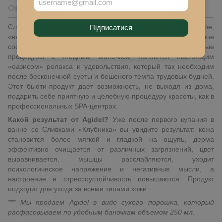
Описание
Сливки для ванны «Клубника» (Agidel) – ароматное,
Підписатися
«вкусное» и очень полезное средство для купания, которое
состоит исключительно из натуральных ингредиентов. Водные
процедуры с ягодным молочком являются настоящим
«оазисом» релакса и удовольствия, который так необходим
после бесконечной суеты и бешеного темпа трудовых будней.
Этот бьюти-продукт дает возможность, не выходя из дома,
подарить себе приятную и целебную процедуру красоты, как в
профессиональных SPA-центрах.
Какой результат от Agidel?
Уже после первого купания в
ванне со Сливками «Клубника» вы увидите результат: кожа
становится более мягкой и гладкой на ощупь, дерма
эффективно очищается от различных загрязнений, цвет
выравнивается, мышцы расслабляются, уходит
психологическое напряжение и негативные мысли, а
настроение и стрессоустойчивость повышаются. Продукт
подходит для ухода за всеми типами кожи.
*** Мы продаем Agidel в виде сухого порошка, который
расфасовываем по удобным баночкам объемом 250 мл.