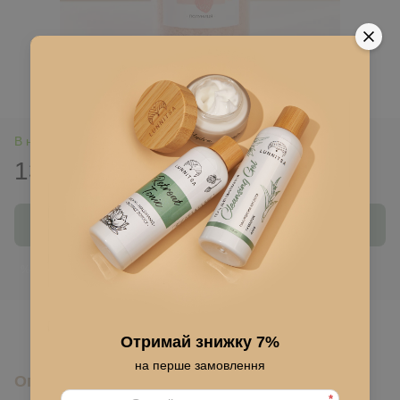
В наличии
130 грн
185 грн
Купить
Войти
для отображения накопительной скидки
%
В избранное
Отримай знижку 7%
на перше замовлення
Описание
*