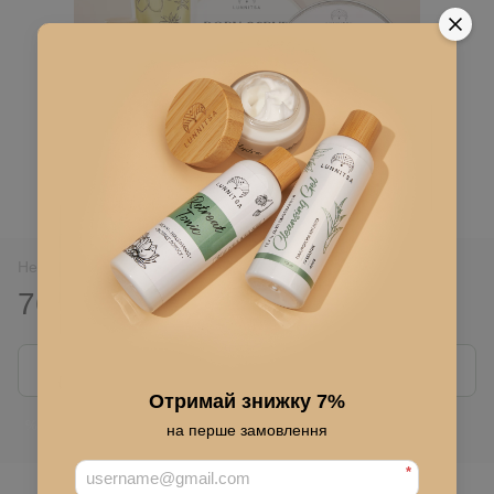
Нет в наличии
768 грн
1 280 грн
Сообщить, когда появится
Отримай знижку 7%
Войти
для отображения накопительной скидки
%
на перше замовлення
*
В избранное