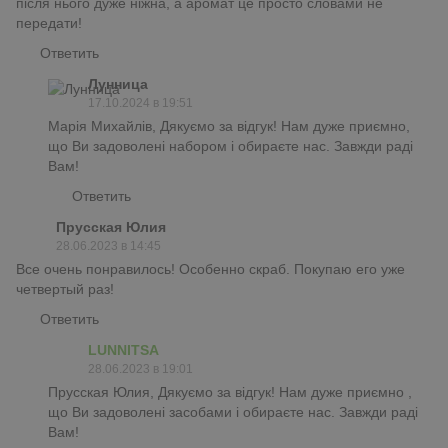
після нього дуже ніжна, а аромат це просто словами не
передати!
Ответить
Лунница
17.10.2024 в 19:51
Марія Михайлів, Дякуємо за відгук! Нам дуже приємно,
що Ви задоволені набором і обираєте нас. Завжди раді
Вам!
Ответить
Прусская Юлия
28.06.2023 в 14:45
Все очень понравилось! Особенно скраб. Покупаю его уже
четвертый раз!
Ответить
LUNNITSA
28.06.2023 в 19:01
Прусская Юлия, Дякуємо за відгук! Нам дуже приємно ,
що Ви задоволені засобами і обираєте нас. Завжди раді
Вам!