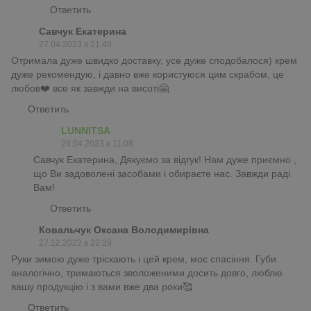
Ответить
Савчук Екатерина
27.04.2023 в 21:48
Отримала дуже швидко доставку, усе дуже сподобалося) крем
дуже рекомендую, і давно вже користуюся цим скрабом, це
любов❤️ все як завжди на висоті🤗
Ответить
LUNNITSA
29.04.2023 в 11:08
Савчук Екатерина, Дякуємо за відгук! Нам дуже приємно ,
що Ви задоволені засобами і обираєте нас. Завжди раді
Вам!
Ответить
Ковальчук Оксана Володимирівна
27.12.2022 в 22:29
Руки зимою дуже тріскають і цей крем, моє спасіння. Губи
аналогічно, тримаються зволоженими досить довго, люблю
вашу продукцію і з вами вже два роки🥰
Ответить