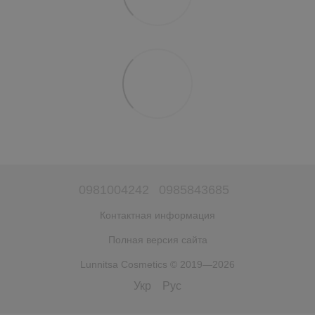
0981004242
0985843685
Контактная информация
Полная версия сайта
Lunnitsa Cosmetics © 2019—2026
Укр
Рус