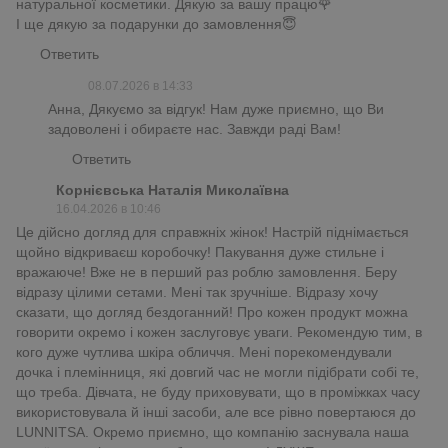
натуральної косметики. Дякую за вашу працю🌹
І ще дякую за подарунки до замовлення😇
Ответить
08.07.2026 в 14:33
Анна, Дякуємо за відгук! Нам дуже приємно, що Ви
задоволені і обираєте нас. Завжди раді Вам!
Ответить
Корнієвська Наталія Миколаївна
16.04.2026 в 10:46
Це дійсно догляд для справжніх жінок! Настрій піднімається
щойно відкриваєш коробочку! Пакування дуже стильне і
вражаюче! Вже не в перший раз роблю замовлення. Беру
відразу цілими сетами. Мені так зручніше. Відразу хочу
сказати, що догляд бездоганний! Про кожен продукт можна
говорити окремо і кожен заслуговує уваги. Рекомендую тим, в
кого дуже чутлива шкіра обличчя. Мені порекомендували
дочка і племінниця, які довгий час не могли підібрати собі те,
що треба. Дівчата, не буду приховувати, що в проміжках часу
використовувала й інші засоби, але все рівно повертаюся до
LUNNITSA. Окремо приємно, що компанію заснувала наша