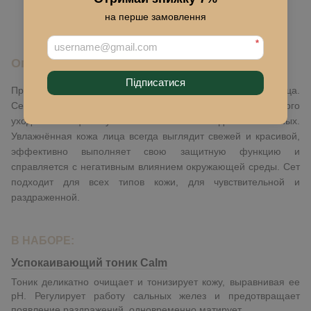
В избранное
на перше замовлення
*
Описание
Підписатися
Правильный уход - это залог здоровой и красивой кожи лица.
Сет "Calm" включает в себя все этапы базового ежедневного
ухода: тонизация и увлажнение. является одним из главных.
Увлажнённая кожа лица всегда выглядит свежей и красивой,
эффективно выполняет свою защитную функцию и
справляется с негативным влиянием окружающей среды. Сет
подходит для всех типов кожи, для чувствительной и
раздраженной.
В НАБОРЕ:
Успокаивающий тоник
Calm
Тоник деликатно очищает и тонизирует кожу, выравнивая ее
pH. Регулирует работу сальных желез и предотвращает
появление раздражений, одновременно матирует.