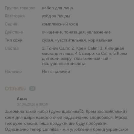
Группа товаров
набор для лица
Категория
уход за лицом
Серия
комплексный уход
Действие
очищение, тонизация, увлажнение
Тип кожи
сухая, чувствительная, нормальная
Состав
1. Тоник Calm; 2. Крем Calm; 3. Липидная
маска для лица; 4.Сыворотка Calm; 5.Крем
для кожи вокруг глаз зеленый чай ·
гиалуроновая кислота
Наличие
Нет в наличии
Отзывы
10
Анна
07.06.2026 в 09:50
Замовила такий набір і дуже щаслива🥰. Крем заспокійливий і
крем для шкіри навколо очей надзвичайно сподобався. Маска
теж дуже класна. Інша продукти ще буду пробувати.
Однозначно тепер Lunnitsa - мій улюблений бренд української