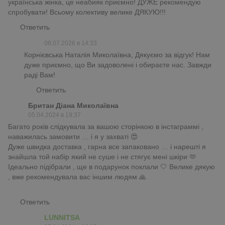
українська жінка, це неабияк приємно! ДУЖЕ рекомендую
спробувати! Всьому колективу велике ДЯКУЮ!!!
Ответить
08.07.2026 в 14:33
Корнієвська Наталія Миколаївна, Дякуємо за відгук! Нам
дуже приємно, що Ви задоволені і обираєте нас. Завжди
раді Вам!
Ответить
Британ Діана Миколаївна
05.04.2024 в 19:37
Багато років слідкувала за вашою сторінкою в інстаграммі ,
наважилась замовити … і я у захваті 😍
Дуже швидка доставка , гарна все запаковано … і нарешті я
знайшла той набір який не суше і не стягує мені шкіри 🫶
Ідеально підібрали , ще в подарунок поклали 🤍 Велике дякую
, вже рекомендувала вас іншим людям 🙏
Ответить
LUNNITSA