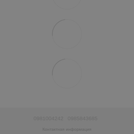
0981004242
0985843685
Контактная информация