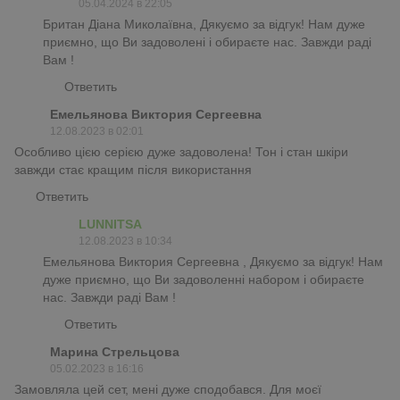
05.04.2024 в 22:05
Британ Діана Миколаївна, Дякуємо за відгук! Нам дуже
приємно, що Ви задоволені і обираєте нас. Завжди раді
Вам !
Ответить
Емельянова Виктория Сергеевна
12.08.2023 в 02:01
Особливо цією серією дуже задоволена! Тон і стан шкіри
завжди стає кращим після використання
Ответить
LUNNITSA
12.08.2023 в 10:34
Емельянова Виктория Сергеевна , Дякуємо за відгук! Нам
дуже приємно, що Ви задоволенні набором і обираєте
нас. Завжди раді Вам !
Ответить
Марина Стрельцова
05.02.2023 в 16:16
Замовляла цей сет, мені дуже сподобався. Для моєї