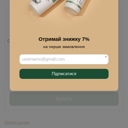
50% OFF на сироватку до сету
Отримай знижку 7%
Сыворотка Rich с витамином С
Rich basic для нормальной,
и церамидами, питательная,
сухой и обезвоженной кожи
на перше замовлення
30 мл
(Пенка нежная, Тоник Rich,
Крем Rich)
1 070 грн
*
980 грн
Підписатися
1 421 грн
1 921 грн
Купить
Описание