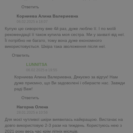
Ответить
Корниева Алина Валериевна
06.02.2025 в 18:07
Купую цю сиворотку вже 4й раз, дуже люблю її. І по моїй
рекомендації її також купила моя сестра. Ми у захваті від неї.
Її потрібно не багато, тому вона дуже економного
використовується. Шкіра така зволоження після неї.
Ответить
LUNNITSA
06.02.2025 в 19:55
Корниева Алина Валериевна, Дякуємо за відгук! Нам
дуже приємно, що Ви задоволені і обираєте нас. Завжди
раді Вам!
Ответить
Нагорна Олена
28.01.2025 в 10:56
Для моєї чутливої шкіри виявилась найкращою. Вистачає на
довго використовую 2-3 рази на тиждень. Користуюсь нею з
2021 року весь час крім літніх місяців.