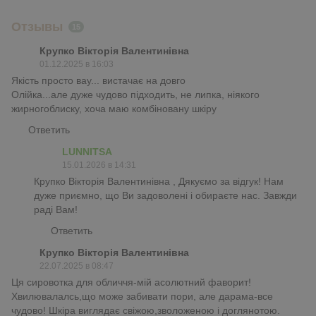
Отзывы
15
Крупко Вікторія Валентинівна
01.12.2025 в 16:03
Якість просто вау... вистачає на довго
Олійка...але дуже чудово підходить, не липка, ніякого
жирногоблиску, хоча маю комбіновану шкіру
Ответить
LUNNITSA
15.01.2026 в 14:31
Крупко Вікторія Валентинівна , Дякуємо за відгук! Нам
дуже приємно, що Ви задоволені і обираєте нас. Завжди
раді Вам!
Ответить
Крупко Вікторія Валентинівна
22.07.2025 в 08:47
Ця сировотка для обличчя-мій асолютний фаворит!
Хвилювалалсь,що може забивати пори, але дарама-все
чудово! Шкіра виглядає свіжою,зволоженою і доглянотою.