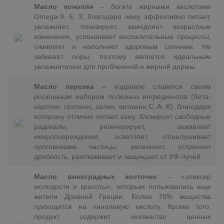
Масло конопли
– богато жирными кислотами
Omega-9, 6, 3, благодаря чему эффективно питает,
увлажняет, тонизирует, замедляет возрастные
изменения, успокаивает воспалительные процессы,
оживляет и наполняет здоровым сиянием. Не
забивает поры, поэтому является идеальным
увлажнителем для проблемной и жирной дермы.
Масло персика
– издревле славится своим
роскошным набором полезных ингредиентов (бета-
каротин, протеин, селен, витамин C, A, K), благодаря
которому отлично питает кожу, блокирует свободные
радикалы, регенерирует, заживляет
микроповреждения, осветляет, отшелушивает
ороговевшие частицы, увлажняет, устраняет
дряблость, разглаживает и защищает от УФ-лучей.
Масло виноградных косточек
– «эликсир
молодости и красоты», которым пользовались еще
жители Древней Греции. Более 70% вещества
приходится на линолевую кислоту. Кроме того,
продукт содержит множество ценных