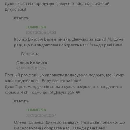
Дуже якісна вся продукція і результат справді помітний.
Дякую вам!
Ответить
LUNNITSA
28.07.2025 в 14:33
Крупко Вікторія Валентинівна, Дякуємо за відгук! Ми дуже
раді, що Ви задоволені і обираєте нас. Завжди раді Вам!
Ответить
Олена Коленко
07.03.2025 в 16:47
Перший раз мені цю сироватку подарувала подруга, мені дуже
вона сподобалась! Беру все котрий раз!
Дуже її рекомендую дівчатам з сухою шкірою, а в поєднанні з
кремом Rich - саме воно! Дякую вам ❤️
Ответить
LUNNITSA
08.03.2025 в 12:37
Олена Коленко, Дякуємо за відгук! Нам дуже приємно, що
Ви задоволені і обираєте нас. Завжди раді Вам!