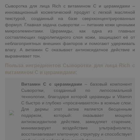
Сыворотка для лица Rich с витамином C и церамидами –
инновационный косметический продукт с легкой масляной
текстурой, созданный на базе сверхконцентрированных
формул.
Главная задача сыворотки — питание кожи ценными
микроэлементами. Церамиды, как одна из главных
составляющих гидролипидного слоя кожи, защищают её от
неблагоприятных внешних факторов и помогают удерживать
влагу. А витамин С оказывает антиоксидатное действие и
выравнивает тон.
Польза ингредиентов Сыворотки для лица Rich с
витамином C и церамидами:
Витамин C с церамидами
– базовый компонент
Сыворотки, созданный по липосомальной
технологии, благодаря которой церамиды и Vitamin
C быстро и глубоко «просачиваются» в кожные слои.
Для дермы этот актив является бесценным
подарком, который: оказывает мощное
антиоксидантное действие, замедляет старение,
минимизирует воздействие ультрафиолета,
восстанавливает клеточную структуру и способствует