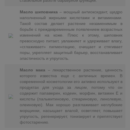
стабильной работе барьерной функции.
Масло шиповника
– мощный антиоксидант, щедро
наполненный жирными кислотами и витаминами.
Такой состав делает растение незаменимым в
борьбе с преждевременным появлением возрастных
изменений на коже. Плюс к этому, шиповник
превосходно питает, увлажняет и удерживает влагу,
«сглаживает» пигментацию, очищает и стягивает
поры, укрепляет защитный барьер, восстанавливает
эластичность и упругость.
Масло мака
– лекарственное растение, ценность
которого известна еще с античных времен. В
современной косметологии его активно используют в
продуктах для ухода за лицом, потому что он
содержит папаверин, кодеин, морфин, витамин E и
кислоты (пальмитиновую, стеариновую, линолевую,
олеиновую). Мак хорошо разглаживает неглубокие
морщинки, насыщает влагой, осветляет, повышает
упругость, регенерирует, тонизирует и препятствует
фотостарению.