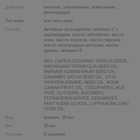
Действие
питание, омоложение, осветление,
регенерация
Тип кожи
все типы кожи
Состав
Активные ингредиенты: витамин C с
церамидами, масло шиповника, масло
мака, масло конопли, масло персика,
масло виноградных косточек, масло
арганы, витамин Е.
INCI: CAPRYLIC/CAPRIC TRIGLYCERIDE,
MACADAMIA TERNIFOLIA SEED OIL,
PAPAVER SOMNIFERUM SEED OIL,
CANNABIS SATIVA SEED OIL, VITIS
VINIFERA (GRAPE) SEED OIL, ROSA
CANINA FRUIT OIL, TOCOPHERYL ACE-
TATE, GLYCERIN, ASCORBYL
TETRAISOPALMITATE, CERAMIDES,
PENTYLENE GLYCOL, LIPPIA ALBA LEAF/
STEM OIL.
Вид
флакон, 30 мл
Вес
30 мл
Наличие
В наличии