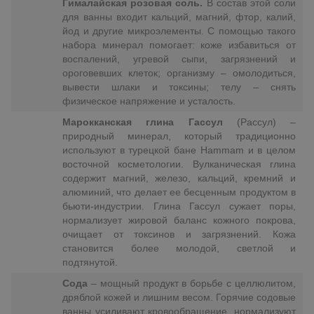
Гималайская розовая соль.
В состав этой соли
для ванны входит кальций, магний, фтор, калий,
йод и другие микроэлементы. С помощью такого
набора минерал помогает: коже избавиться от
воспалений, угревой сыпи, загрязнений и
ороговевших клеток; организму – омолодиться,
вывести шлаки и токсины; телу – снять
физическое напряжение и усталость.
Марокканская глина Гассул
(Рассул) –
природный минерал, который традиционно
используют в турецкой бане Hammam и в целом
восточной косметологии. Вулканическая глина
содержит магний, железо, кальций, кремний и
алюминий, что делает ее бесценным продуктом в
бьюти-индустрии. Глина Гассул сужает поры,
нормализует жировой баланс кожного покрова,
очищает от токсинов и загрязнений. Кожа
становится более молодой, светлой и
подтянутой.
Сода
– мощный продукт в борьбе с целлюлитом,
дряблой кожей и лишним весом. Горячие содовые
ванны усиливают кровообращение, нормализуют