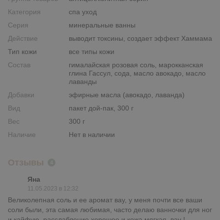
Категория
спа уход
Серия
минеральные ванны
Действие
выводит токсины, создает эффект Хаммама
Тип кожи
все типы кожи
Состав
гималайская розовая соль, марокканская
глина Гассул, сода, масло авокадо, масло
лаванды
Добавки
эфирные масла (авокадо, лаванда)
Вид
пакет дой-пак, 300 г
Вес
300 г
Наличие
Нет в наличии
Отзывы
4
Яна
11.05.2023 в 12:32
Великолепная соль и ее аромат вау, у меня почти все ваши
соли были, эта самая любимая, часто делаю ванночки для ног
и кайфую, расслабление хорошее и кожа мягкая, вау !