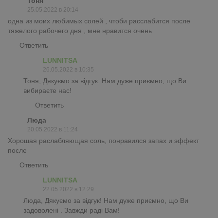
Тоня
25.05.2022 в 20:14
одна из моих любимых солей , чтоби расслабится после
тяжелого рабочего дня , мне нравится очень
Ответить
LUNNITSA
26.05.2022 в 10:35
Тоня, Дякуємо за відгук. Нам дуже приємно, що Ви
вибираєте нас!
Ответить
Люда
20.05.2022 в 11:24
Хорошая раслабляющая соль, понравился запах и эффект
после
Ответить
LUNNITSA
22.05.2022 в 12:29
Люда, Дякуємо за відгук! Нам дуже приємно, що Ви
задоволені . Завжди раді Вам!