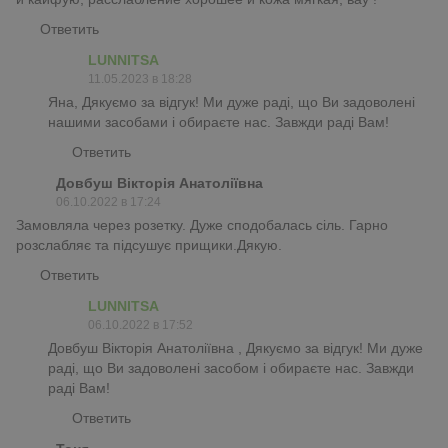
Ответить
LUNNITSA
11.05.2023 в 18:28
Яна, Дякуємо за відгук! Ми дуже раді, що Ви задоволені
нашими засобами і обираєте нас. Завжди раді Вам!
Ответить
Довбуш Вікторія Анатоліївна
06.10.2022 в 17:24
Замовляла через розетку. Дуже сподобалась сіль. Гарно
розслабляє та підсушує прищики.Дякую.
Ответить
LUNNITSA
06.10.2022 в 17:52
Довбуш Вікторія Анатоліївна , Дякуємо за відгук! Ми дуже
раді, що Ви задоволені засобом і обираєте нас. Завжди
раді Вам!
Ответить