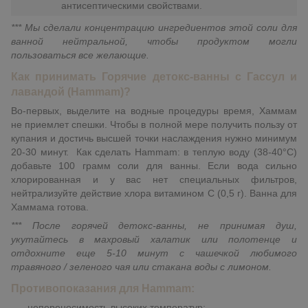
антисептическими свойствами.
*** Мы сделали концентрацию ингредиентов этой соли для
ванной нейтральной, чтобы продуктом могли
пользоваться все желающие.
Как принимать Горячие детокс-ванны с Гассул и
лавандой (Hammam)?
Во-первых, выделите на водные процедуры время, Хаммам
не приемлет спешки. Чтобы в полной мере получить пользу от
купания и достичь высшей точки наслаждения нужно минимум
20-30 минут. Как сделать Hammam: в теплую воду (38-40°C)
добавьте 100 грамм соли для ванны. Если вода сильно
хлорированная и у вас нет специальных фильтров,
нейтрализуйте действие хлора витамином C (0,5 г). Ванна для
Хаммама готова.
*** После горячей детокс-ванны, не принимая душ,
укутайтесь в махровый халатик или полотенце и
отдохните еще 5-10 минут с чашечкой любимого
травяного / зеленого чая или стакана воды с лимоном.
Противопоказания для Hammam:
непереносимость высоких температур;