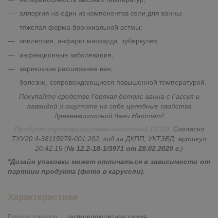
аллергия на один из компонентов соли для ванны;
тяжелая форма бронхиальной астмы;
эпилепсия, инфаркт миокарда, туберкулез;
инфекционные заболевания;
варикозное расширение вен;
болезни, сопровождающиеся повышенной температурой.
Покупайте средство Горячая детокс-ванна с Гассул и
лавандой и ощутите на себе целебные свойства
древневосточной бани Hammam!
Продукт сертифицирован комиссией ГСЭЭ.
Согласно
ТУУ20.4-38115979-001:202, код за ДКПП, УКТЗЕД, артикул
20.42.15 (
№ 12.2-18-1/3971 от 28.02.2020 г.
)
*Дизайн упаковки может отличаться в зависимости от
партиии продукта (фото в карусели).
Характеристики
Группа товаров
антицеллюлитная серия