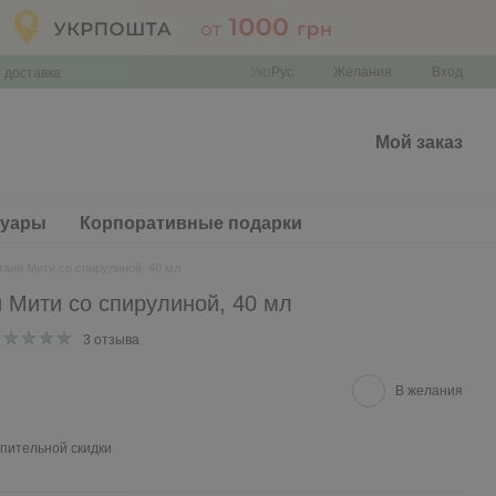
Укр
Рус
Желания
Вход
 доставка
Мой заказ
суары
Корпоративные подарки
ани Мити со спирулиной, 40 мл
 Мити со спирулиной, 40 мл
3 отзыва
В желания
пительной скидки