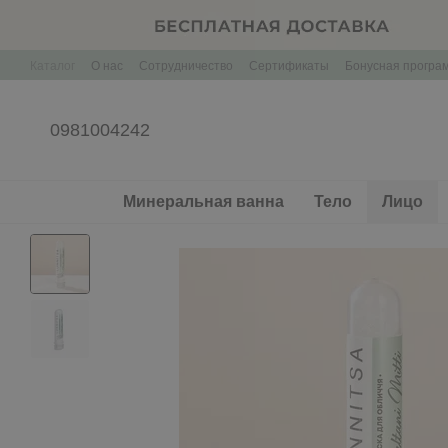
Перейти к основному контенту
Каталог
О нас
Сотрудничество
Сертификаты
Бонусная програ
Контактная информация
Корпоративные подарки Брендирование
0981004242
Минеральная ванна
Тело
Лицо