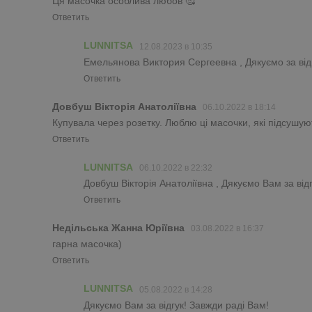
Ця масочка особлива любов 🥰
Ответить
LUNNITSA
12.08.2023 в 10:35
Емельянова Виктория Сергеевна , Дякуємо за відг
Ответить
Довбуш Вікторія Анатоліївна
06.10.2022 в 18:14
Купувала через розетку. Люблю ці масочки, які підсушу
Ответить
LUNNITSA
06.10.2022 в 22:32
Довбуш Вікторія Анатоліївна , Дякуємо Вам за від
Ответить
Недільська Жанна Юріївна
03.08.2022 в 16:37
гарна масочка)
Ответить
LUNNITSA
05.08.2022 в 14:28
Дякуємо Вам за відгук! Завжди раді Вам!