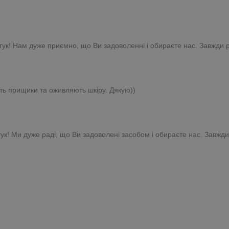
ук! Нам дуже приємно, що Ви задоволенні і обираєте нас. Завжди р
ють прищики та оживляють шкіру. Дякую))
гук! Ми дуже раді, що Ви задоволені засобом і обираєте нас. Завжди