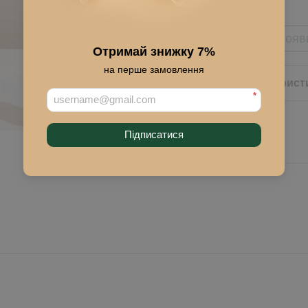
Сообщить, когда появ
Отримай знижку 7%
на перше замовлення
Описание
Характерист
*
Підписатися