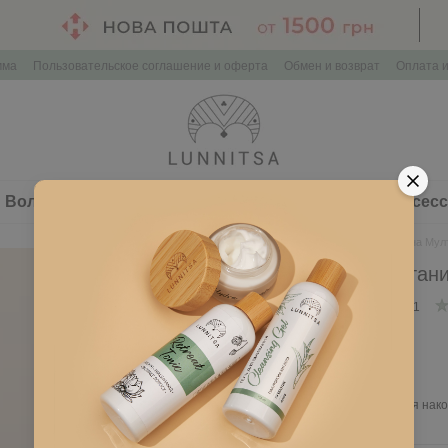
мма
Пользовательское соглашение и оферта
Обмен и возврат
Оплата и
Волосы
Здоровье
Наборы косметики
Аксес
Главная
Лицо
Маска Глина Мулт
Маска Глина Мултани
Нет в наличии
Артикул: L011
225 грн
Войти
для отображения нако
%