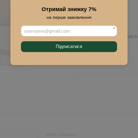
Отримай знижку 7%
Купить
на перше замовлення
*
Описание
Характерист
Підписатися
Войти с помощью