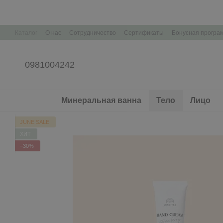
Перейти к основному контенту
Каталог
О нас
Сотрудничество
Сертификаты
Бонусная програ
Контактная информация
Корпоративные подарки Брендирование
0981004242
Минеральная ванна
Тело
Лицо
JUNE SALE
ХИТ
−30%