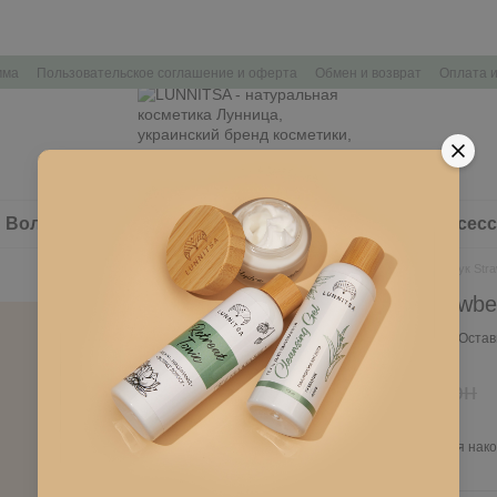
мма
Пользовательское соглашение и оферта
Обмен и возврат
Оплата и
Волосы
Здоровье
Наборы косметики
Аксес
Главная
Тело
Крем для рук Stra
Крем для рук Strawbe
В наличии
Артикул: L361
Остав
151 грн
215 грн
Войти
для отображения нако
%