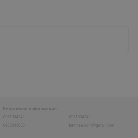
Контактная информация
0981004242
0981004242
0985843685
lunnitsa.com@gmail.com