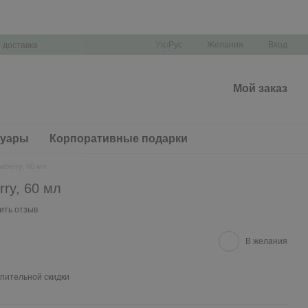
Укр
Рус
Желания
Вход
 доставка
Мой заказ
суары
Корпоративные подарки
wberry, 60 мл
rry, 60 мл
ить отзыв
В желания
пительной скидки