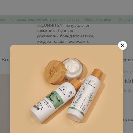
мма
Пользовательское соглашение и оферта
Обмен и возврат
Оплата и
Волосы
Здоровье
Наборы косметики
Аксес
Главная
Лицо
Карандаш для гу
Карандаш для губ №
В наличии
Артикул: L157
200 грн
Войти
для отображения нако
%