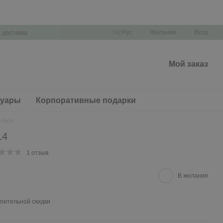
Укр
Рус
Желания
Вход
 доставка
Мой заказ
суары
Корпоративные подарки
б №14
14
1 отзыв
В желания
пительной скидки