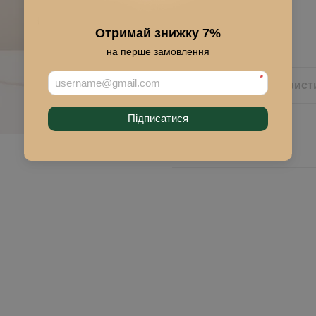
Отримай знижку 7%
Купить
на перше замовлення
*
Описание
Характерист
Підписатися