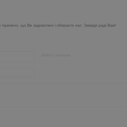
 приємно, що Ви задоволені і обираєте нас. Завжди раді Вам!
Войти с помощью