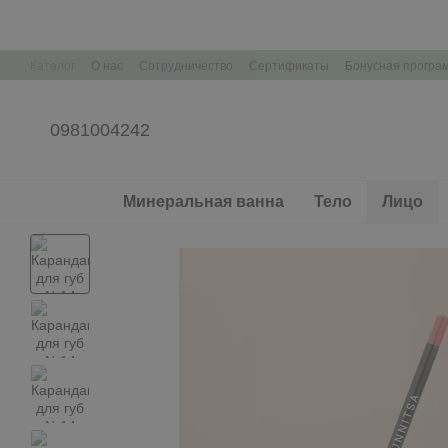
Перейти к основному контенту
Каталог
О нас
Сотрудничество
Сертификаты
Бонусная програ
Контактная информация
Корпоративные подарки Брендирование
0981004242
Минеральная ванна
Тело
Лицо