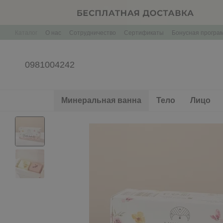
Перейти к основному контенту
Каталог
О нас
Сотрудничество
Сертификаты
Бонусная програ
Контактная информация
Корпоративные подарки Брендирование
0981004242
Минеральная ванна
Тело
Лицо