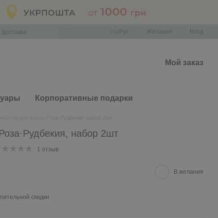
Укр
Рус
Желания
Вход
 доставка
Мой заказ
суары
Корпоративные подарки
мбочки для ванны Роза·Рудбекия, набор 2шт
Роза·Рудбекия, набор 2шт
1 отзыв
В желания
пительной скидки