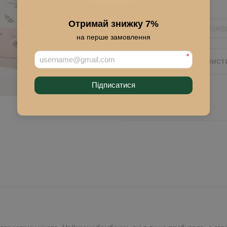
Отримай знижку 7%
Сообщить, когда появ
на перше замовлення
*
Описание
Характерист
Підписатися