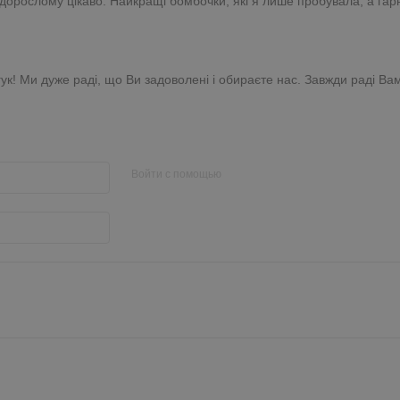
 дорослому цікаво. Найкращі бомбочки, які я лише пробувала, а гарні
гук! Ми дуже раді, що Ви задоволені і обираєте нас. Завжди раді Ва
Войти с помощью