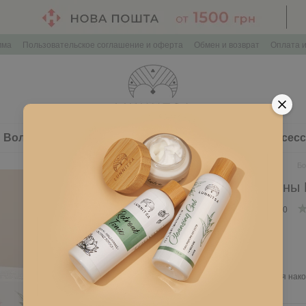
мма
Пользовательское соглашение и оферта
Обмен и возврат
Оплата и
Волосы
Здоровье
Наборы косметики
Аксес
Главная
Минеральная ванна
Бо
Бомбочки для ванны 
Нет в наличии
Артикул: L270
195 грн
Войти
для отображения нако
%