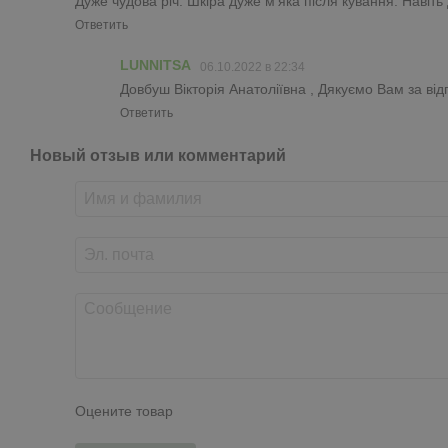
Дуже чудова річ. Шкіра дуже м'яка після кування. Навіть
Ответить
LUNNITSA
06.10.2022 в 22:34
Довбуш Вікторія Анатоліївна , Дякуємо Вам за від
Ответить
Новый отзыв или комментарий
Оцените товар