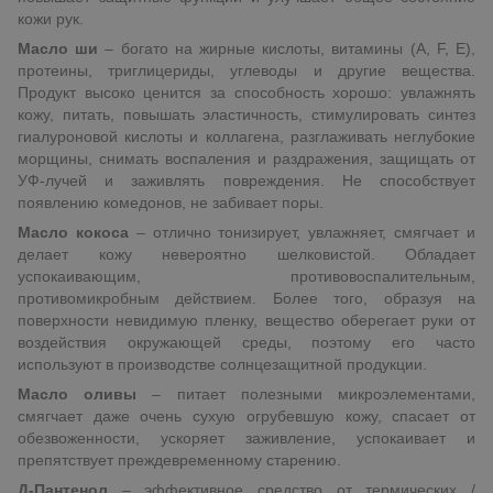
кожи рук.
Масло ши
–
богато на жирные кислоты, витамины (A, F, E),
протеины, триглицериды, углеводы и другие вещества.
Продукт высоко ценится за способность хорошо: увлажнять
кожу, питать, повышать эластичность, стимулировать синтез
гиалуроновой кислоты и коллагена, разглаживать неглубокие
морщины, снимать воспаления и раздражения, защищать от
УФ-лучей и заживлять повреждения. Не способствует
появлению комедонов, не забивает поры.
Масло кокоса
– отлично тонизирует, увлажняет, смягчает и
делает кожу невероятно шелковистой. Обладает
успокаивающим, противовоспалительным,
противомикробным действием. Более того, образуя на
поверхности невидимую пленку, вещество оберегает руки от
воздействия окружающей среды, поэтому его часто
используют в производстве солнцезащитной продукции.
Масло оливы
– питает полезными микроэлементами,
смягчает даже очень сухую огрубевшую кожу, спасает от
обезвоженности, ускоряет заживление, успокаивает и
препятствует преждевременному старению.
Д-Пантенол
– эффективное средство от термических /