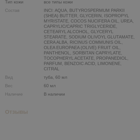
Тип кожи
все типы кожи
Состав
INCI: AQUA, BUTYROSPERMUM PARKII
(SHEA) BUTTER, GLYCERIN, ISOPROPYL
MYRISTATE, COCOS NUCIFERA OIL, UREA,
CAPRYLIC/CAPRIC TRIGLYCERIDE,
CETEARYL ALCOHOL, GLYCERYL
STEARATE, SODIUM OLIVOYL GLUTAMATE,
CERA ALBA, RICINUS COMMUNIS OIL,
OLEA EUROPAEA (OLIVE) FRUIT OIL,
PANTHENOL, SORBITAN CAPRYLATE,
TOCOPHERYL ACETATE, PROPANEDIOL,
PARFUM, BENZOIC ACID, LIMONENE,
CITRAL
Вид
туба, 60 мл
Вес
60 мл
Наличие
В наличии
Отзывы