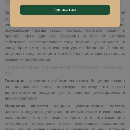
Описание
Підписатися
Мы всегда помним об уходе лица, но часто забываем об
уходе за кожей рук. Открытая и незащищенная кожа рук
очень чувствительна перед воздействием внешних факторов
окружающей среды (воды, холода, бытовой химии и
прочих). Крем для рук Eucalyptus & Mint от Lunnitsa
заботиться, восстанавливает кожу, потерявшую упругость и
влагу. Крем имеет плотную текстуру и обогащенный состав,
он делает кожу нежной и мягкой. Главное правило ухода за
руками — регулярность.
Польза активных ингредиентов Питательного крема для
рук:
Глицерин
– увлажняет глубокие слои кожи. Вещество создает
на поверхности кожи тоненькую пленочку, что служит
дополнительной защитой рук от влияния атмосферных и
других факторов.
Мочевина
является мощным увлажнителем, поэтому
идеально подходит для ухода за сильно сухим и склонным к
раздражению кожным покровом. Кроме того, этот компонент
стимулирует обновление клеток, успокаивает воспаления,
повышает защитные функции и улучшает общее состояние