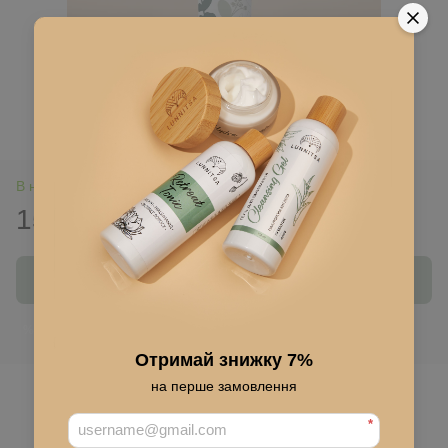
В наличии
151 грн
215 грн
Купить
Войти
для отображения накопительной скидки
%
Отримай знижку 7%
В избранное
на перше замовлення
*