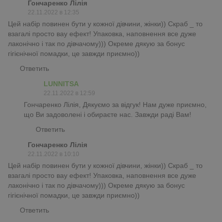
Гончаренко Лілія
22.11.2022 в 12:35
Цей набір повинен бути у кожної дівчини, жінки)) Скраб _ то
взагалі просто вау ефект! Упаковка, наповнення все дуже
лаконічно і так по дівчачому))) Окреме дякую за бонус
гігієнічної помадки, це завжди приємно))
Ответить
LUNNITSA
22.11.2022 в 12:59
Гончаренко Лілія, Дякуємо за відгук! Нам дуже приємно,
що Ви задоволені і обираєте нас. Завжди раді Вам!
Ответить
Гончаренко Лілія
22.11.2022 в 10:10
Цей набір повинен бути у кожної дівчини, жінки)) Скраб _ то
взагалі просто вау ефект! Упаковка, наповнення все дуже
лаконічно і так по дівчачому))) Окреме дякую за бонус
гігієнічної помадки, це завжди приємно))
Ответить