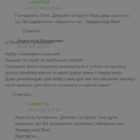
LUNNITSA
22.11.2022 в 12:53
Гончаренко Лілія, Дякуємо за відгук! Нам дуже приємно,
що Ви задоволені і обираєте нас. Завжди раді Вам!
Ответить
Анастасія Кучеренко
14.10.2022 в 22:51
Набір неймовірно класний!
Вершки та скраб то найбільша любов!
Солодкий запах полуниці залишається з тобою на протящі
усього прийому ванни, а скраб дарує ніжну і гладку шкіру.
Дуже рекомендую цей набір саме для тих хто обожнює ввечері
після важкого дня просто полежати у гарячій ванні!
Ответить
LUNNITSA
15.10.2022 в 10:28
Анастасія Кучеренко, Дякуємо за відгук! Нам дуже
приємно, що Ви задоволені засобами і обираєте нас.
Завжди раді Вам!
Відповісти