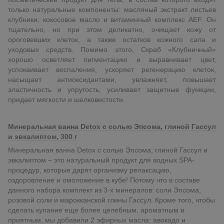
только натуральные компоненты: масляный экстракт листьев
клубники, кокосовое масло и витаминный комплекс AEF. Он
тщательно, но при этом деликатно, очищает кожу от
ороговевших клеток, а также остатков кожного сала и
уходовых средств. Помимо этого, Скраб «Клубничный»
хорошо осветляет пигментацию и выравнивает цвет,
успокаивает воспаления, ускоряет регенерацию клеток,
насыщает антиоксидантами, увлажняет, повышает
эластичность и упругость, усиливает защитные функции,
придает мягкости и шелковистости.
Минеральная ванна Detox с солью Эпсома, глиной Гассул
и эвкалиптом, 300 г
Минеральная ванна Detox с солью Эпсома, глиной Гассул и
эвкалиптом – это натуральный продукт для водных SPA-
процедур, которые дарят организму релаксацию,
оздоровление и омоложение в кубе! Потому что в составе
данного набора комплект из 3-х минералов: соли Эпсома,
розовой соли и марокканской глины Гассул. Кроме того, чтобы
сделать купание еще более целебным, ароматным и
приятным, мы добавили 2 эфирных масла: авокадо и