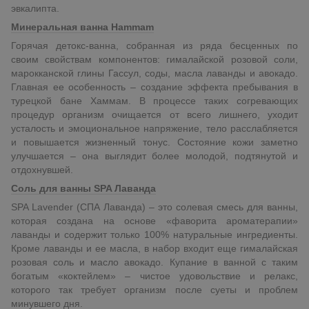
эвкалипта.
Минеральная ванна Hammam
Горячая детокс-ванна, собранная из ряда бесценных по
своим свойствам компонентов: гималайской розовой соли,
марокканской глины Гассул, соды, масла лаванды и авокадо.
Главная ее особенность – создание эффекта пребывания в
турецкой бане Хаммам. В процессе таких согревающих
процедур организм очищается от всего лишнего, уходит
усталость и эмоциональное напряжение, тело расслабляется
и повышается жизненный тонус. Состояние кожи заметно
улучшается – она выглядит более молодой, подтянутой и
отдохнувшей.
Соль для ванны SPA Лаванда
SPA Lavender (СПА Лаванда) – это солевая смесь для ванны,
которая создана на основе «фаворита ароматерапии»
лаванды и содержит только 100% натуральные ингредиенты.
Кроме лаванды и ее масла, в набор входит еще гималайская
розовая соль и масло авокадо. Купание в ванной с таким
богатым «коктейлем» – чистое удовольствие и релакс,
которого так требует организм после суеты и проблем
минувшего дня.