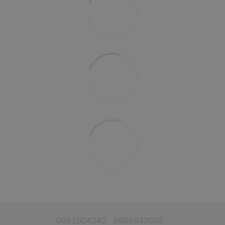
0981004242
0985843685