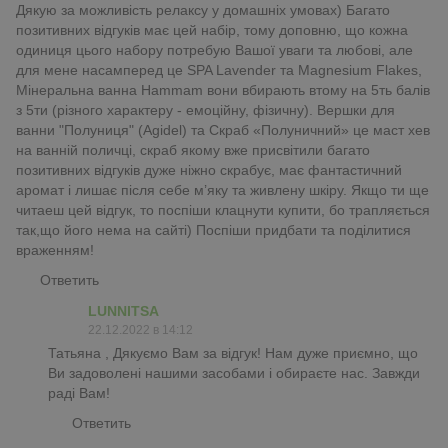
Дякую за можливість релаксу у домашніх умовах) Багато
позитивних відгуків має цей набір, тому доповню, що кожна
одиниця цього набору потребую Вашої уваги та любові, але
для мене насамперед це SPA Lavender та Magnesium Flakes,
Мінеральна ванна Hammam вони вбирають втому на 5ть балів
з 5ти (різного характеру - емоційну, фізичну). Вершки для
ванни "Полуниця" (Agidel) та Скраб «Полуничний» це маст хев
на ванній поличці, скраб якому вже присвітили багато
позитивних відгуків дуже ніжно скрабує, має фантастичний
аромат і лишає після себе м’яку та живлену шкіру. Якщо ти ще
читаеш цей відгук, то поспіши клацнути купити, бо трапляється
так,що його нема на сайті) Поспіши придбати та поділитися
враженням!
Ответить
LUNNITSA
22.12.2022 в 14:12
Татьяна , Дякуємо Вам за відгук! Нам дуже приємно, що
Ви задоволені нашими засобами і обираєте нас. Завжди
раді Вам!
Ответить