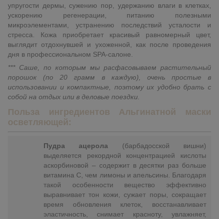
упругости дермы, сужению пор, удержанию влаги в клетках,
ускорению регенерации, питанию полезными
микроэлементами, устранению последствий усталости и
стресса. Кожа приобретает красивый равномерный цвет,
выглядит отдохнувшей и ухоженной, как после проведения
дня в профессиональном SPA-салоне.
*** Саше, по которым мы расфасовываем растительный
порошок (по 20 грамм в каждую), очень простые в
использовании и компактные, поэтому их удобно брать с
собой на отдых или в деловые поездки.
Польза ингредиентов Альгинатной маски
осветляющей:
Пудра ацерола
(барбадосской вишни)
выделяется рекордной концентрацией кислоты
аскорбиновой – содержит в десятки раз больше
витамина C, чем лимоны и апельсины. Благодаря
такой особенности вещество эффективно
выравнивает тон кожи, сужает поры, сокращает
время обновления клеток, восстанавливает
эластичность, снимает красноту, увлажняет,