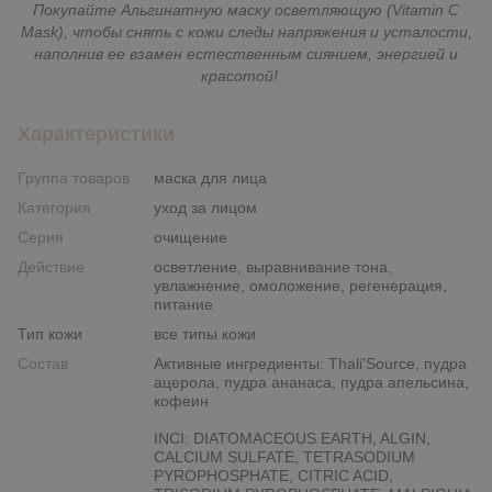
Покупайте Альгинатную маску осветляющую (Vitamin C
Mask), чтобы снять с кожи следы напряжения и усталости,
наполнив ее взамен естественным сиянием, энергией и
красотой!
Характеристики
Группа товаров
маска для лица
Категория
уход за лицом
Серия
очищение
Действие
осветление, выравнивание тона,
увлажнение, омоложение, регенерация,
питание
Тип кожи
все типы кожи
Состав
Активные ингредиенты: Thali'Source, пудра
ацерола, пудра ананаса, пудра апельсина,
кофеин
INCI: DIATOMACEOUS EARTH, ALGIN,
CALCIUM SULFATE, TETRASODIUM
PYROPHOSPHATE, CITRIC ACID,