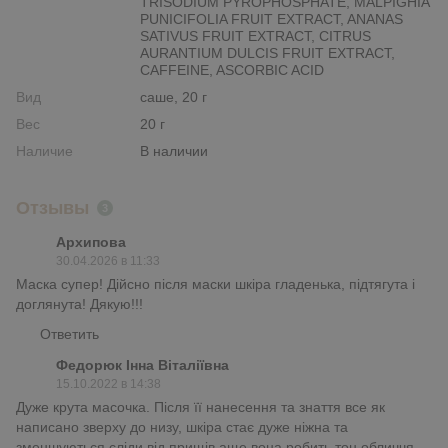
TRISODIUM PYROPHOSPHATE, MALPIGHIA
PUNICIFOLIA FRUIT EXTRACT, ANANAS
SATIVUS FRUIT EXTRACT, CITRUS
AURANTIUM DULCIS FRUIT EXTRACT,
CAFFEINE, ASCORBIC ACID
Вид
саше, 20 г
Вес
20 г
Наличие
В наличии
Отзывы
3
Архипова
30.04.2026 в 11:33
Маска супер! Дійсно після маски шкіра гладенька, підтягута і
доглянута! Дякую!!!
Ответить
Федорюк Інна Віталіївна
15.10.2022 в 14:38
Дуже крута масочка. Після її нанесення та знаття все як
написано зверху до низу, шкіра стає дуже ніжна та
зменшуються сліди від прищів аще вона робить тон обличчя