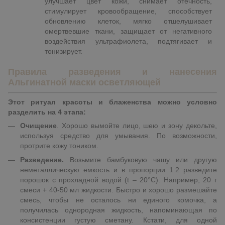
улучшает цвет кожи, снимает отечность,
стимулирует кровообращение, способствует
обновлению клеток, мягко отшелушивает
омертвевшие ткани, защищает от негативного
воздействия ультрафиолета, подтягивает и
тонизирует.
Правила разведения и нанесения
Альгинатной маски осветляющей
Этот ритуал красоты и блаженства можно условно
разделить на 4 этапа:
Очищение
. Хорошо вымойте лицо, шею и зону декольте,
используя средство для умывания. По возможности,
протрите кожу тоником.
Разведение.
Возьмите
бамбуковую чашу
или другую
неметаллическую емкость и в пропорции 1:2 разведите
порошок с прохладной водой (t – 20°С). Например, 20 г
смеси + 40-50 мл жидкости. Быстро и хорошо размешайте
смесь, чтобы не осталось ни единого комочка, а
получилась однородная жидкость, напоминающая по
консистенции густую сметану. Кстати, для одной