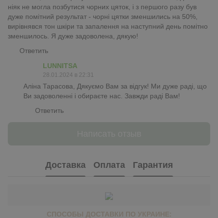
ніяк не могла позбутися чорних цяток, і з першого разу був
дуже помітний результат - чорні цятки зменшились на 50%,
вирівнявся тон шкіри та запалення на наступний день помітно
зменшилось. Я дуже задоволена, дякую!
Ответить
LUNNITSA
28.01.2024 в 22:31
Аліна Тарасова, Дякуємо Вам за відгук! Ми дуже раді, що
Ви задоволенні і обираєте нас. Завжди раді Вам!
Ответить
Написать отзыв
Доставка
Оплата
Гарантия
СПОСОБЫ ДОСТАВКИ ПО УКРАИНЕ: