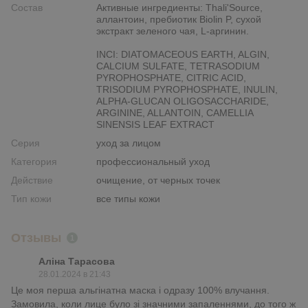
Состав
Активные ингредиенты: Thali'Source,
аллантоин, пребиотик Biolin P, сухой
экстракт зеленого чая, L-аргинин.
INCI: DIATOMACEOUS EARTH, ALGIN,
CALCIUM SULFATE, TETRASODIUM
PYROPHOSPHATE, CITRIC ACID,
TRISODIUM PYROPHOSPHATE, INULIN,
ALPHA-GLUCAN OLIGOSACCHARIDE,
ARGININE, ALLANTOIN, CAMELLIA
SINENSIS LEAF EXTRACT
Серия
уход за лицом
Категория
профессиональный уход
Действие
очищение, от черных точек
Тип кожи
все типы кожи
Отзывы
1
Аліна Тарасова
28.01.2024 в 21:43
Це моя перша альгінатна маска і одразу 100% влучання.
Замовила, коли лице було зі значними запаленнями, до того ж