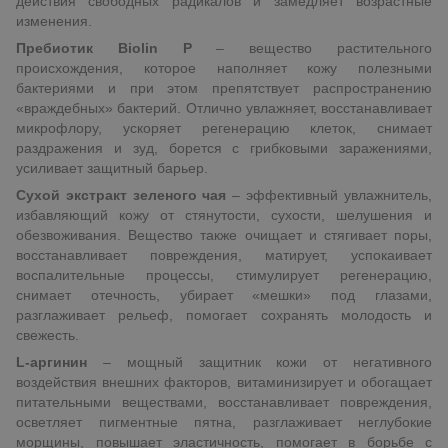
действия свободных радикалов и замедляет возрастные
изменения.
Пребиотик Biolin P
– вещество растительного
происхождения, которое наполняет кожу полезными
бактериями и при этом препятствует распространению
«враждебных» бактерий. Отлично увлажняет, восстанавливает
микрофлору, ускоряет регенерацию клеток, снимает
раздражения и зуд, борется с грибковыми заражениями,
усиливает защитный барьер.
Сухой экстракт зеленого чая
– эффективный увлажнитель,
избавляющий кожу от стянутости, сухости, шелушения и
обезвоживания. Вещество также очищает и стягивает поры,
восстанавливает повреждения, матирует, успокаивает
воспалительные процессы, стимулирует регенерацию,
снимает отечность, убирает «мешки» под глазами,
разглаживает рельеф, помогает сохранять молодость и
свежесть.
L-аргинин
– мощный защитник кожи от негативного
воздействия внешних факторов, витаминизирует и обогащает
питательными веществами, восстанавливает повреждения,
осветляет пигментные пятна, разглаживает неглубокие
морщины, повышает эластичность, помогает в борьбе с