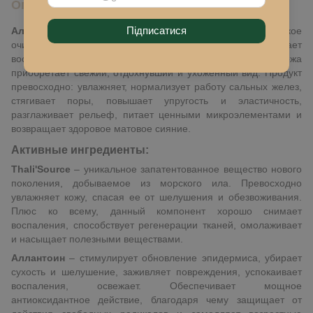
Описание
Підписатися
Альгинатная маска детокс
– обеспечивает глубокое
очищение пор, сужает их, выводит токсины, снимает
воспаления и высыпания, избавляет от черных точек. Кожа
приобретает свежий, отдохнувший и ухоженный вид. Продукт
превосходно: увлажняет, нормализует работу сальных желез,
стягивает поры, повышает упругость и эластичность,
разглаживает рельеф, питает ценными микроэлементами и
возвращает здоровое матовое сияние.
Активные ингредиенты:
Thali'Source
– уникальное запатентованное вещество нового
поколения, добываемое из морского ила. Превосходно
увлажняет кожу, спасая ее от шелушения и обезвоживания.
Плюс ко всему, данный компонент хорошо снимает
воспаления, способствует регенерации тканей, омолаживает
и насыщает полезными веществами.
Аллантоин
– стимулирует обновление эпидермиса, убирает
сухость и шелушение, заживляет повреждения, успокаивает
воспаления, освежает. Обеспечивает мощное
антиоксидантное действие, благодаря чему защищает от