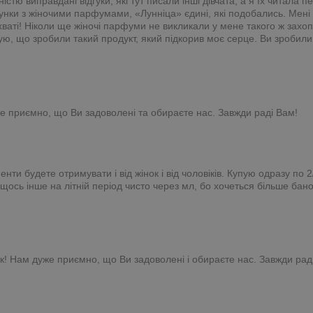
ністю виправдані відгуки, які тут писали інші дівчата, а я їх читала
нки з жіночими парфумами, «Лунніца» єдині, які подобались. Мені ч
хваті! Ніколи ще жіночі парфуми не викликали у мене такого ж захо
ую, що зробили такий продукт, який підкорив моє серце. Ви зробили
же приємно, що Ви задоволені та обираєте нас. Завжди раді Вам!
енти будете отримувати і від жінок і від чоловіків. Купую одразу п
а щось інше на літній період чисто через мл, бо хочеться більше бан
к! Нам дуже приємно, що Ви задоволені і обираєте нас. Завжди рад