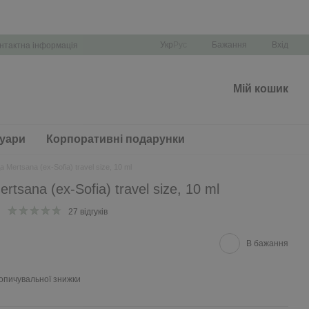
Укр
Рус
Бажання
Вхід
нтактна інформація
Мій кошик
уари
Корпоративні подарунки
ertsana (ex-Sofia) travel size, 10 ml
sana (ex-Sofia) travel size, 10 ml
27 відгуків
В бажання
опичувальної знижки