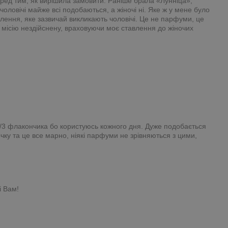
 перед тим, як вирішила замовити. Раніше брала «Лунніца»,
оловічі майже всі подобаються, а жіночі ні. Яке ж у мене було
плення, яке зазвичай викликають чоловічі. Це не парфуми, це
 місію нездійснену, враховуючи моє ставлення до жіночих
о 2/3 флакончика бо користуюсь кожного дня. Дуже подобається
очку та це все марно, ніякі парфуми не зрівняються з цими,
і Вам!