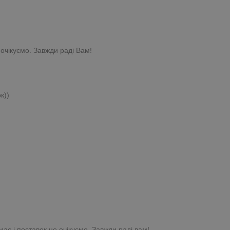
 очікуємо. Завжди раді Вам!
к))
ає і поставок не очікуємо. Завжди раді вам!