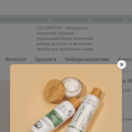
года користувача та оферта
Обмін та повернення
Оплата і доставка
Ко
Волосся
Здоров'я
Набори косметики
Аксес
Головна
Тіло
Парфумована вода M
Парфумована вода Mert
Немає в наявності
Артикул: L329
525 грн
Ввійти
для відображення нак
%