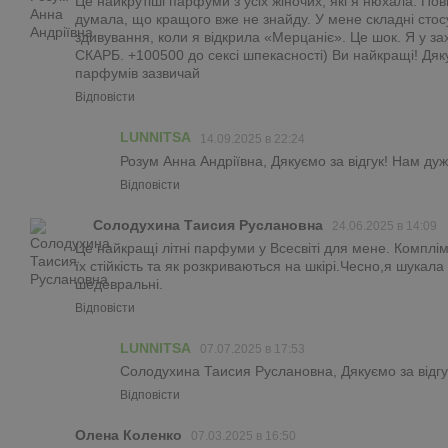
Це найкрутіші парфуми з усіх жіночих, які я нюхала. Пов
думала, що кращого вже не знайду. У мене складні стосу
здивування, коли я відкрила «Мерцаніє». Це шок. Я у за
СКАРБ. +100500 до сексі шпекасності) Ви найкращі! Дяк
парфумів зазвичай
Відповісти
LUNNITSA
14.09.2025 в 22:24
Розум Анна Андріївна, Дякуємо за відгук! Нам ду
Відповісти
Солодухина Таисия Руслановна
24.06.2025 в 14:09
Це найкращі літні парфуми у Всесвіті для мене. Комплім
їх стійкість та як розкриваються на шкірі.Чесно,я шукал
шедевральні.
Відповісти
LUNNITSA
07.07.2025 в 17:53
Солодухина Таисия Руслановна, Дякуємо за відгу
Відповісти
Олена Коленко
07.03.2025 в 16:50