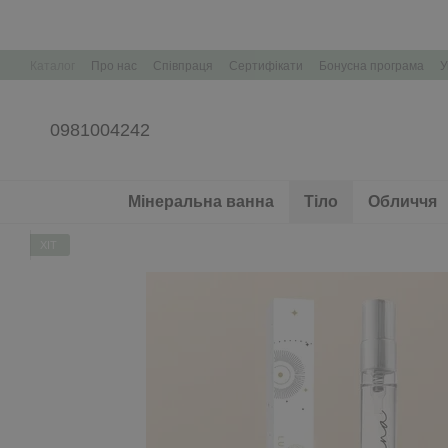
Перейти до основного контенту
Каталог
Про нас
Співпраця
Сертифікати
Бонусна програма
У
Корпоративні подарунки Брендування
0981004242
Мінеральна ванна
Тіло
Обличчя
ХІТ