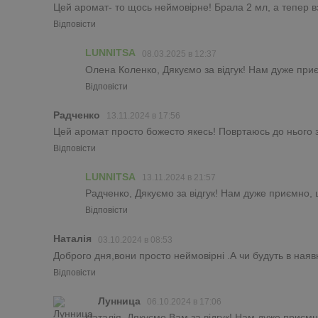
Цей аромат- то щось неймовірне! Брала 2 мл, а тепер в
Відповісти
LUNNITSA
08.03.2025 в 12:37
Олена Коленко, Дякуємо за відгук! Нам дуже приє
Відповісти
Радченко
13.11.2024 в 17:56
Цей аромат просто божесто якесь! Повртаюсь до нього зн
Відповісти
LUNNITSA
13.11.2024 в 21:57
Радченко, Дякуємо за відгук! Нам дуже приємно, 
Відповісти
Наталія
03.10.2024 в 08:53
Доброго дня,вони просто неймовірні .А чи будуть в наяв
Відповісти
Лунница
06.10.2024 в 17:06
Наталія, Дякуємо Вам за відгук! Нам дуже приємн