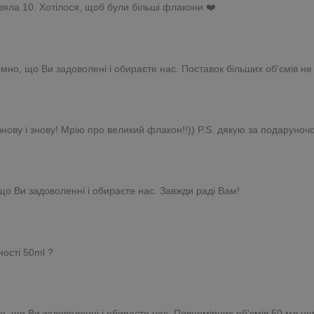
зяла 10. Хотілося, щоб були більші флакони ❤️
мно, що Ви задоволені і обираєте нас. Поставок більших об'ємів не
ову і знову! Мрію про великий флакон!!)) P.S. дякую за подаруночо
що Ви задоволенні і обираєте нас. Завжди раді Вам!
ності 50ml ?
о, що Ви задоволенні і обираєте нас. Повномірних об'ємів 50 мл нем