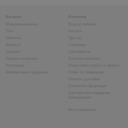
Каталог
Клієнтам
Мінеральна ванна
Вхід до кабінету
Тіло
Каталог
Обличчя
Про нас
Волосся
Співпраця
Здоров'я
Сертифікати
Набори косметики
Бонусна програма
Аксесуари
Угода користувача та оферта
Корпоративні подарунки
Обмін та повернення
Оплата і доставка
Контактна інформація
Корпоративні подарунки
Брендування
Ми в соцмережах