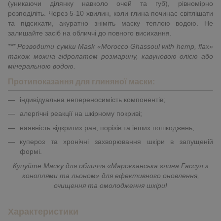
(уникаючи ділянку навколо очей та губ), рівномірно
розподіліть. Через 5-10 хвилин, коли глина починає світлішати
та підсихати, акуратно зніміть маску теплою водою. Не
залишайте засіб на обличчі до повного висихання.
*** Розводити суміш Mask «Morocco Ghassoul with hemp, flax»
також можна гідролатом розмарину, кавуновою олією або
мінеральною водою.
Протипоказання для глиняної маски:
індивідуальна непереносимість компонентів;
алергічні реакції на шкірному покриві;
наявність відкритих ран, порізів та інших пошкоджень;
купероз та хронічні захворювання шкіри в запущеній
формі.
Купуйте Маску для обличчя «Марокканська глина Гассул з
коноплями та льоном» для ефективного оновлення,
очищення та омолодження шкіри!
Характеристики