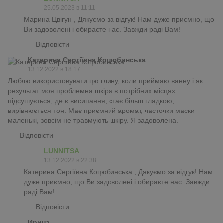
25.05.2023 в 11:11
Марина Цвігун , Дякуємо за відгук! Нам дуже приємно, що
Ви задоволені і обираєте нас. Завжди раді Вам!
Відповісти
Катерина Сергіївна Коцюбинська
13.12.2022 в 18:17
Люблю використовувати цю глину, коли приймаю ванну і як
результат моя проблемна шкіра в потрібних місцях
підсушується, де є висипання, стає більш гладкою,
вирівнюється тон. Має приємний аромат, часточки маски
маленькі, зовсім не травмують шкіру. Я задоволена.
Відповісти
LUNNITSA
13.12.2022 в 22:38
Катерина Сергіївна Коцюбинська , Дякуємо за відгук! Нам
дуже приємно, що Ви задоволені і обираєте нас. Завжди
раді Вам!
Відповісти
Ирина