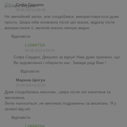
Софа Сердюк
06.09.2023 в 06:48
Не звичайний запах, але сподобався, використовується дуже
просто. Шкіра ніби оновлена після цієї маски, відразу після
використання її, висипів значно менше видно
Відповісти
LUNNITSA
06.09.2023 в 08:04
Софа Сердюк, Дякуємо за відгук! Нам дуже приємно, що
Ви задоволенні і обираєте нас. Завжди раді Вам !
Відповісти
Марина Цвігун
25.05.2023 в 10:05
Дуже сподобалась масочка , шкіра після неї напитана та
зволожена.
Легко наноситься ,не викликає подразнень та висипань. Я у
захваті від неї
Відповісти
LUNNITSA