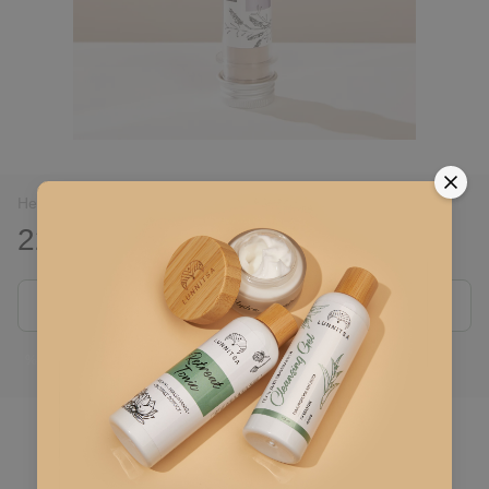
Немає в наявності
225 грн
Повідомити, коли з'явиться
Ввійти
для відображення накопичувальної знижки
%
До обраного