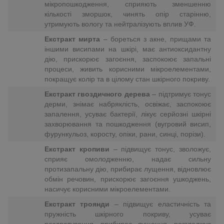
мікропошкодження, сприяють зменшенню
кількості зморшок, чинять опір старінню,
утримують вологу та нейтралізують вплив УФ.
Екстракт мирта
– бореться з акне, прищами та
іншими висипами на шкірі, має антиоксидантну
дію, прискорює загоєння, заспокоює запальні
процеси, живить корисними мікроелементами,
покращує колір та в цілому стан шкірного покриву.
Екстракт гвоздичного дерева
– підтримує тонус
дерми, знімає набряклість, освіжає, заспокоює
запалення, усуває бактерії, лікує серйозні шкірні
захворювання та пошкодження (вугровий висип,
фурункульоз, коросту, опіки, рани, синці, порізи).
Екстракт кропиви
– підвищує тонус, зволожує,
сприяє омолодженню, надає сильну
протизапальну дію, прибирає лущення, відновлює
обмін речовин, прискорює загоєння ушкоджень,
насичує корисними мікроелементами.
Екстракт троянди
– підвищує еластичність та
пружність шкірного покриву, усуває