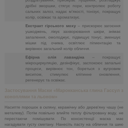
роздратування, прибирає лущення, розгладжує
дрібні зморшки, стягує пори, контролює роботу
сальних залоз, надає м'якості, тонізує, покращує
колір, освіжає та ароматизує.
Екстракт гірського моху
– прискорює загоєння
ушкоджень, лікує захворювання шкіри, знімає
запалення, омолоджує, підвищує тонус, зменшує
мішки під очима, освітлює пігментацію та
вирівнює загальний колір обличчя.
Ефірна олія лавандіна
– покращує
мікроциркуляцію, дезінфікує, заспокоює запальні
процеси, вирівнює тон, бореться з вугровим
висипом, стимулює клітинне оновлення,
регенерує та освіжає.
Застосування Маски «Марокканська глина Гассул з
коноплями та льоном»
Насипте порошок в скляну, керамічну або дерев'яну чашу (не
металеву). Потім повільно влийте теплу фільтровану воду, не
перестаючи помішувати. По консистенції маска має
нагадувати густу сметану. Нанесіть пасту на обличчя та шию