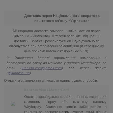
Доставка через Національного оператора
поштового зв'язку «Укрпошта»
Міжнародна доставка замовлень здійснюється через
компанію «Укрпошта». Її термін залежить від країни
доставки. Вартість розраховується індивідуально та
оплачується при оформленні замовлення (в середньому
ціна посилки вагою 2 кг дорівнює $ 19).
*** Уточнити деталі оформлення замовлення з
доставкою по світу ви можете у нашого менеджера: за
email (
lunnitsa.com@gmail.com
) або через дірект
(
@lunnitsa_ua
).
Оплатити замовлення ви можете одним з двох способів:
Картою Visa / MasterCard
Оплата проводиться онлайн, через електронний
гаманець Liqpay або платіжну систему
Wayforpay. Списання коштів здійснюється в
гривнях за розрахунковим курсом, який діє на