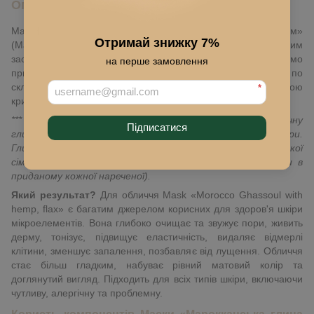
Опис
Маска «Марокканська глина Гассул з коноплями та льоном»
Отримай знижку 7%
(Mask «Morocco Ghassoul with hemp, flax») є 100% органічним
засобом для догляду за шкірою обличчя. Ми пропонуємо
на перше замовлення
придбати продукт у вигляді порошку, розфасованого по
скляних колбах (40 мл) та закритого надійної корковою
*
кришкою. Ємності абсолютно екологічні та герметичні.
*** В Марокко понад 2000 років використовують вулканічну
Підписатися
глину для підтримання краси, здоров'я та молодості шкіри.
Глиною Ghassoul користуються всі: від членів королівської
сім'ї до звичайних дівчат (до речі, Рассул повинна бути в
приданому кожної нареченої).
Який результат?
Для обличчя Mask «Morocco Ghassoul with
hemp, flax» є багатим джерелом корисних для здоров'я шкіри
мікроелементів. Вона глибоко очищає та звужує пори, живить
дерму, тонізує, підвищує еластичність, видаляє відмерлі
клітини, зменшує запалення, позбавляє від лущення. Обличчя
стає більш гладким, набуває рівний матовий колір та
доглянутий вигляд. Підходить для всіх типів шкіри, включаючи
чутливу, алергічну та проблемну.