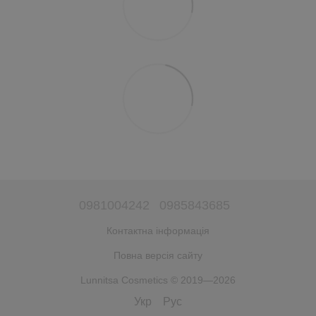
0981004242
0985843685
Контактна інформація
Повна версія сайту
Lunnitsa Cosmetics © 2019—2026
Укр
Рус