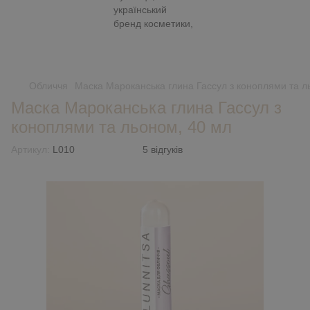
Обличчя
Маска Мароканська глина Гассул з коноплями та л
Маска Мароканська глина Гассул з
коноплями та льоном, 40 мл
Артикул:
L010
5 відгуків