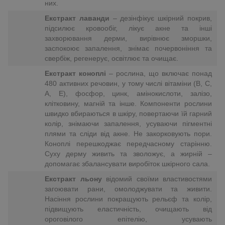
них.
Екстракт лаванди
– дезінфікує шкірний покрив,
підсилює кровообіг, лікує акне та інші
захворювання дерми, вирівнює зморшки,
заспокоює запалення, знімає почервоніння та
свербіж, регенерує, освітлює та очищає.
Екстракт коноплі
– рослина, що включає понад
480 активних речовин, у тому числі вітаміни (B, C,
A, E), фосфор, цинк, амінокислоти, залізо,
клітковину, магній та інше. Компоненти рослини
швидко вбираються в шкіру, повертаючи їй гарний
колір, знімаючи запалення, усуваючи пігментні
плями та сліди від акне. Не закорковують пори.
Коноплі перешкоджає передчасному старінню.
Суху дерму живить та зволожує, а жирній –
допомагає збалансувати виробіток шкірного сала.
Екстракт льону
відомий своїми властивостями
загоювати рани, омолоджувати та живити.
Насіння рослини покращують рельєф та колір,
підвищують еластичність, очищають від
ороговілого епітелію, усувають