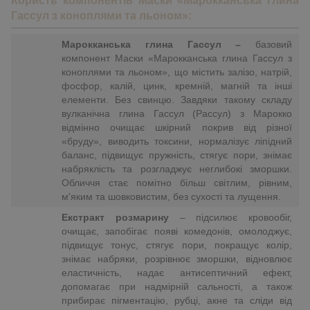
Користь компонентів Маски «Марокканська глина
Гассул з коноплями та льоном»:
Марокканська глина Гассул –
базовий
компонент Маски «Марокканська глина Гассул з
коноплями та льоном», що містить залізо, натрій,
фосфор, калій, цинк, кремній, магній та інші
елементи. Без свинцю. Завдяки такому складу
вулканічна глина Гассул (Рассул) з Марокко
відмінно очищає шкірний покрив від різної
«бруду», виводить токсини, нормалізує ліпідний
баланс, підвищує пружність, стягує пори, знімає
набряклість та розгладжує неглибокі зморшки.
Обличчя стає помітно більш світлим, рівним,
м'яким та шовковистим, без сухості та лущення.
Екстракт розмарину
– підсилює кровообіг,
очищає, запобігає появі комедонів, омолоджує,
підвищує тонус, стягує пори, покращує колір,
знімає набряки, розрівнює зморшки, відновлює
еластичність, надає антисептичний ефект,
допомагає при надмірній сальності, а також
прибирає пігментацію, рубці, акне та сліди від