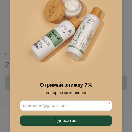
В наявності
205 грн
315 грн
Купити
Отримай знижку 7%
на перше замовлення
Ввійти
для відображення накопичувальної знижки
%
*
До обраного
Підписатися