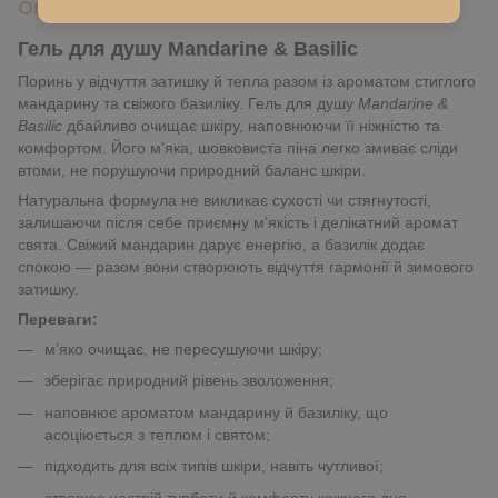
Опис
Гель для душу
Mandarine & Basilic
Поринь у відчуття затишку й тепла разом із ароматом стиглого
мандарину та свіжого базиліку. Гель для душу
Mandarine &
Basilic
дбайливо очищає шкіру, наповнюючи її ніжністю та
комфортом. Його м’яка, шовковиста піна легко змиває сліди
втоми, не порушуючи природний баланс шкіри.
Натуральна формула не викликає сухості чи стягнутості,
залишаючи після себе приємну м’якість і делікатний аромат
свята. Свіжий мандарин дарує енергію, а базилік додає
спокою — разом вони створюють відчуття гармонії й зимового
затишку.
Переваги:
м’яко очищає, не пересушуючи шкіру;
зберігає природний рівень зволоження;
наповнює ароматом мандарину й базиліку, що
асоціюється з теплом і святом;
підходить для всіх типів шкіри, навіть чутливої;
створює настрій турботи й комфорту кожного дня.