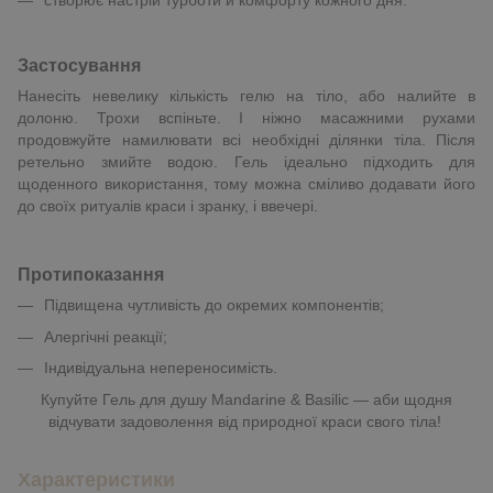
Застосування
Нанесіть невелику кількість гелю на тіло, або налийте в
долоню. Трохи вспіньте. І ніжно масажними рухами
продовжуйте намилювати всі необхідні ділянки тіла. Після
ретельно змийте водою. Гель ідеально підходить для
щоденного використання, тому можна сміливо додавати його
до своїх ритуалів краси і зранку, і ввечері.
Протипоказання
Підвищена чутливість до окремих компонентів;
Алергічні реакції;
Індивідуальна непереносимість.
Купуйте Гель для душу Mandarine & Basilic — аби щодня
відчувати задоволення від природної краси свого тіла!
Характеристики