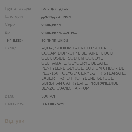
Група товарів
гель для душу
Категорія
догляд за тілом
Серія
очищення
Дія
очищення, догляд
Тип шкіри
всі типи шкіри
Склад
AQUA, SODIUM LAURETH SULFATE,
COCAMIDOPROPYL BETAINE, COCO
GLUCOSIDE, SODIUM COCOYL
GLUTAMATE, GLYCERYL OLEATE,
PENTYLENE GLYCOL, SODIUM CHLORIDE,
PEG-150 POLYGLYCERYL-2 TRISTEARATE,
LAUERTH-3, DIPROPYLENE GLYCOL,
SORBITAN CAPRYLATE, PROPANEDIOL,
BENZOIC ACID, PARFUM
Вага
500 мл
Наявність
В наявності
Відгуки