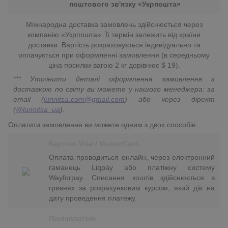
поштового зв'язку «Укрпошта»
Міжнародна доставка замовлень здійснюється через
компанію «Укрпошта». Її термін залежить від країни
доставки. Вартість розраховується індивідуально та
оплачується при оформленні замовлення (в середньому
ціна посилки вагою 2 кг дорівнює $ 19).
*** Уточнити деталі оформлення замовлення з
доставкою по світу ви можете у нашого менеджера: за
email (
lunnitsa.com@gmail.com
) або через дірект
(
@lunnitsa_ua
).
Оплатити замовлення ви можете одним з двох способів:
Картою Visa / MasterCard
Оплата проводиться онлайн, через електронний
гаманець Liqpay або платіжну систему
Wayforpay. Списання коштів здійснюється в
гривнях за розрахунковим курсом, який діє на
дату проведення платежу.
Післяплатою