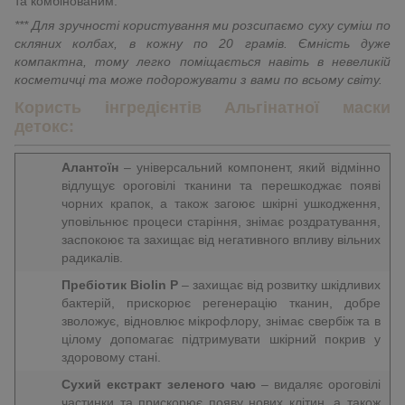
та комбінованим.
*** Для зручності користування ми розсипаємо суху суміш по
скляних колбах, в кожну по 20 грамів. Ємність дуже
компактна, тому легко поміщається навіть в невеликій
косметичці та може подорожувати з вами по всьому світу.
Користь інгредієнтів Альгінатної маски
детокс:
Алантоїн
– універсальний компонент, який відмінно
відлущує ороговілі тканини та перешкоджає появі
чорних крапок, а також загоює шкірні ушкодження,
уповільнює процеси старіння, знімає роздратування,
заспокоює та захищає від негативного впливу вільних
радикалів.
Пребіотик Biolin P
– захищає від розвитку шкідливих
бактерій, прискорює регенерацію тканин, добре
зволожує, відновлює мікрофлору, знімає свербіж та в
цілому допомагає підтримувати шкірний покрив у
здоровому стані.
Сухий екстракт зеленого чаю
– видаляє ороговілі
частинки та прискорює появу нових клітин, а також