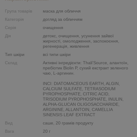
Група товарів
маска для обличчя
Категорія
догляд за обличчям
Серія
очищення
Дія
детокс, очищення, усунення зайвої
жирності, омолодження, заспокоєння,
регенерація, живлення
Тип шкіри
всі типи шкіри
Склад
Активні інгредієнти: Thali'Source, алантоїн,
пребіотик Biolin P, сухий екстракт зеленого
чаю, L-аргинин.
INCI: DIATOMACEOUS EARTH, ALGIN,
CALCIUM SULFATE, TETRASODIUM
PYROPHOSPHATE, CITRIC ACID,
TRISODIUM PYROPHOSPHATE, INULIN,
ALPHA-GLUCAN OLIGOSACCHARIDE,
ARGININE, ALLANTOIN, CAMELLIA
SINENSIS LEAF EXTRACT
Вид
саше, 20 грамів продукту
Вага
20 г