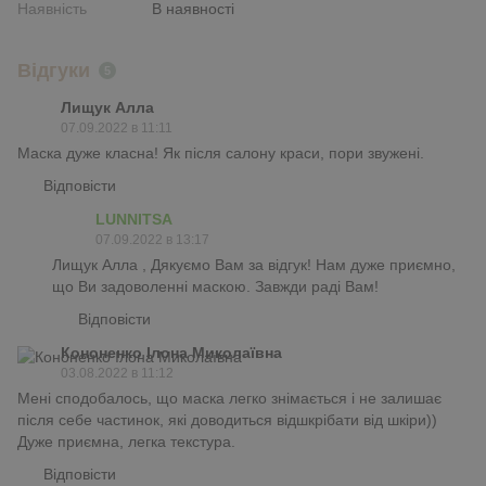
Наявність
В наявності
Відгуки
5
Лищук Алла
07.09.2022 в 11:11
Маска дуже класна! Як після салону краси, пори звужені.
Відповісти
LUNNITSA
07.09.2022 в 13:17
Лищук Алла , Дякуємо Вам за відгук! Нам дуже приємно,
що Ви задоволенні маскою. Завжди раді Вам!
Відповісти
Кононенко Ілона Миколаївна
03.08.2022 в 11:12
Мені сподобалось, що маска легко знімається і не залишає
після себе частинок, які доводиться відшкрібати від шкіри))
Дуже приємна, легка текстура.
Відповісти