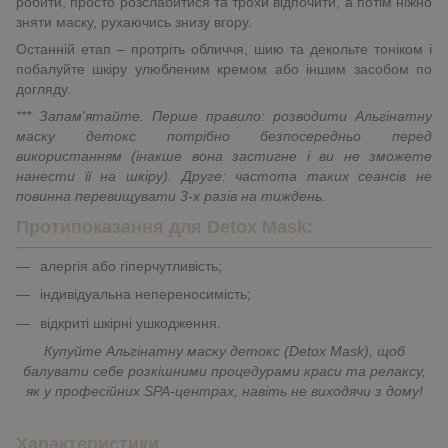
робити, просто розслабитися та трохи відпочити, а потім ніжно
зняти маску, рухаючись знизу вгору.
Останній етап – протріть обличчя, шию та декольте тоніком і
побалуйте шкіру улюбленим кремом або іншим засобом по
догляду.
*** Запам'ятайте. Перше правило: розводити Альгінатну
маску детокс потрібно безпосередньо перед
використанням (інакше вона застигне і ви не зможете
нанести її на шкіру). Друге: частота таких сеансів не
повинна перевищувати 3-х разів на тиждень.
Протипоказання для Detox Mask:
алергія або гіперчутливість;
індивідуальна непереносимість;
відкриті шкірні ушкодження.
Купуйте Альгінатну маску детокс (Detox Mask), щоб
балувати себе розкішними процедурами краси та релаксу,
як у професійних SPA-центрах, навіть не виходячи з дому!
Характеристики