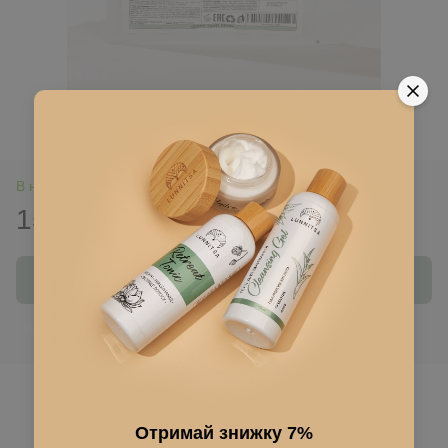
В наявності
155 грн
Купити
Ввійти
для відображення накопичувальної знижки
%
До обраного
Отримай знижку 7%