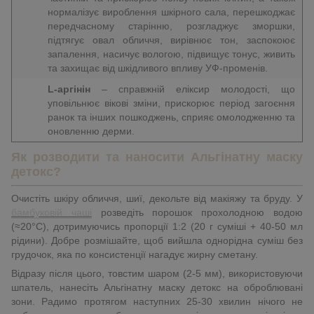
нормалізує вироблення шкірного сала, перешкоджає
передчасному старінню, розгладжує зморшки,
підтягує овал обличчя, вирівнює тон, заспокоює
запалення, насичує вологою, підвищує тонус, живить
та захищає від шкідливого впливу УФ-променів.
L-аргінін
– справжній еліксир молодості, що
уповільнює вікові зміни, прискорює період загоєння
ранок та інших пошкоджень, сприяє омолодженню та
оновленню дерми.
Як розводити та наносити Альгінатну маску
детокс?
Очистіть шкіру обличчя, шиї, декольте від макіяжу та бруду. У
бамбуковій чаші
розведіть порошок прохолодною водою
(≈20°C), дотримуючись пропорції 1:2 (20 г суміші + 40-50 мл
рідини). Добре розмішайте, щоб вийшла однорідна суміш без
грудочок, яка по консистенції нагадує жирну сметану.
Відразу після цього, товстим шаром (2-5 мм), використовуючи
шпатель, нанесіть Альгінатну маску детокс на оброблювані
зони. Радимо протягом наступних 25-30 хвилин нічого не