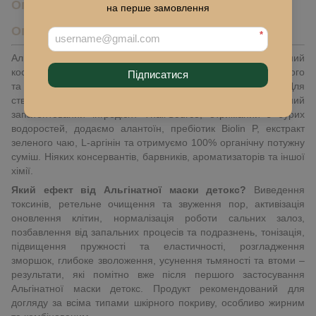
Опис
на перше замовлення
Опис
*
Альгінатна маска детокс (Detox Mask) – інноваційний
косметичний засіб, що розроблений спеціально для глибокого
Підписатися
та швидкого очищення шкірних клітин від токсинів. Для
створення цього чудо-продукту ми беремо унікальний
запатентований інгредієнт Thali'Source, отриманий з бурих
водоростей, додаємо алантоїн, пребіотик Biolin P, екстракт
зеленого чаю, L-аргінін та отримуємо 100% органічну потужну
суміш. Ніяких консервантів, барвників, ароматизаторів та іншої
хімії.
Який ефект від Альгінатної маски детокс?
Виведення
токсинів, ретельне очищення та звуження пор, активізація
оновлення клітин, нормалізація роботи сальних залоз,
позбавлення від запальних процесів та подразнень, тонізація,
підвищення пружності та еластичності, розгладження
зморшок, глибоке зволоження, усунення тьмяності та втоми –
результати, які помітно вже після першого застосування
Альгінатної маски детокс. Продукт рекомендований для
догляду за всіма типами шкірного покриву, особливо жирним