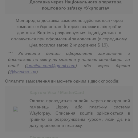
Доставка через Національного оператора
поштового зв'язку «Укрпошта»
Міжнародна доставка замовлень здійснюється через
компанію «Укрпошта». Її термін залежить від країни
доставки. Вартість розраховується індивідуально та
оплачується при оформленні замовлення (в середньому
ціна посилки вагою 2 кг дорівнює $ 19).
*** Уточнити деталі оформлення замовлення з
доставкою по світу ви можете у нашого менеджера: за
email (
lunnitsa.com@gmail.com
) або через дірект
(
@lunnitsa_ua
).
Оплатити замовлення ви можете одним з двох способів:
Картою Visa / MasterCard
Оплата проводиться онлайн, через електронний
гаманець Liqpay або платіжну систему
Wayforpay. Списання коштів здійснюється в
гривнях за розрахунковим курсом, який діє на
дату проведення платежу.
Післяплатою