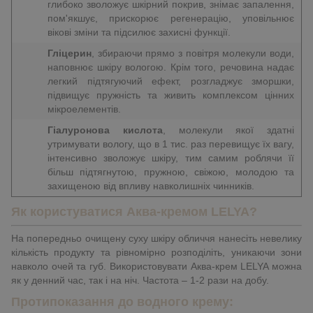
глибоко зволожує шкірний покрив, знімає запалення,
пом'якшує, прискорює регенерацію, уповільнює
вікові зміни та підсилює захисні функції.
Гліцерин
, збираючи прямо з повітря молекули води,
наповнює шкіру вологою. Крім того, речовина надає
легкий підтягуючий ефект, розгладжує зморшки,
підвищує пружність та живить комплексом цінних
мікроелементів.
Гіалуронова кислота
, молекули якої здатні
утримувати вологу, що в 1 тис. раз перевищує їх вагу,
інтенсивно зволожує шкіру, тим самим роблячи її
більш підтягнутою, пружною, свіжою, молодою та
захищеною від впливу навколишніх чинників.
Як користуватися Аква-кремом LELYA?
На попередньо очищену суху шкіру обличчя нанесіть невелику
кількість продукту та рівномірно розподіліть, уникаючи зони
навколо очей та губ. Використовувати Аква-крем LELYA можна
як у денний час, так і на ніч. Частота – 1-2 рази на добу.
Протипоказання до водного крему: