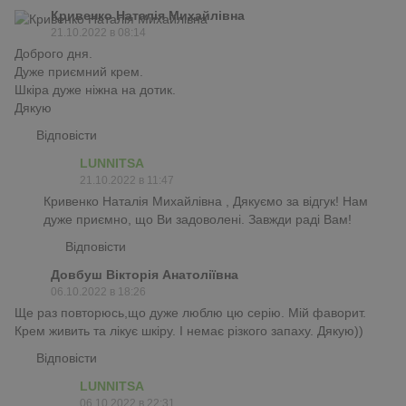
Кривенко Наталія Михайлівна
21.10.2022 в 08:14
Доброго дня.
Дуже приємний крем.
Шкіра дуже ніжна на дотик.
Дякую
Відповісти
LUNNITSA
21.10.2022 в 11:47
Кривенко Наталія Михайлівна , Дякуємо за відгук! Нам
дуже приємно, що Ви задоволені. Завжди раді Вам!
Відповісти
Довбуш Вікторія Анатоліївна
06.10.2022 в 18:26
Ще раз повторюсь,що дуже люблю цю серію. Мій фаворит.
Крем живить та лікує шкіру. І немає різкого запаху. Дякую))
Відповісти
LUNNITSA
06.10.2022 в 22:31