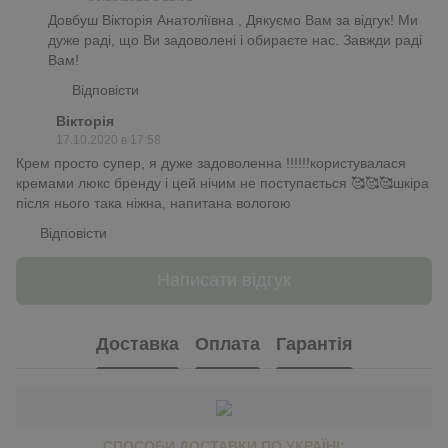
Довбуш Вікторія Анатоліївна , Дякуємо Вам за відгук! Ми
дуже раді, що Ви задоволені і обираєте нас. Завжди раді
Вам!
Відповісти
Вікторія
17.10.2020 в 17:58
Крем просто супер, я дуже задоволенна !!!!!!користувалася
кремами люкс бренду і цей нічим не поступається 🥰🥰🥰шкіра
після нього така ніжна, напитана вологою
Відповісти
Написати відгук
Доставка
Оплата
Гарантія
СПОСОБИ ДОСТАВКИ ПО УКРАЇНІ: