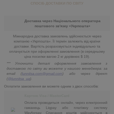
СПОСІБ ДОСТАВКИ ПО СВІТУ
Доставка через Національного оператора
поштового зв'язку «Укрпошта»
Міжнародна доставка замовлень здійснюється через
компанію «Укрпошта». Її термін залежить від країни
доставки. Вартість розраховується індивідуально та
оплачується при оформленні замовлення (в середньому
ціна посилки вагою 2 кг дорівнює $ 19).
*** Уточнити деталі оформлення замовлення з
доставкою по світу ви можете у нашого менеджера: за
email (
lunnitsa.com@gmail.com
) або через дірект
(
@lunnitsa_ua
).
Оплатити замовлення ви можете одним з двох способів:
Картою Visa / MasterCard
Оплата проводиться онлайн, через електронний
гаманець Liqpay або платіжну систему
Wayforpay. Списання коштів здійснюється в