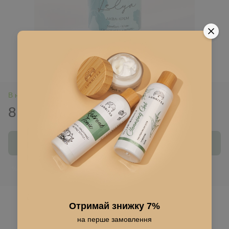
В наявності
815 грн
Купити
Ввійти
для відображення накопичувальної знижки
%
До обраного
Отримай знижку 7%
на перше замовлення