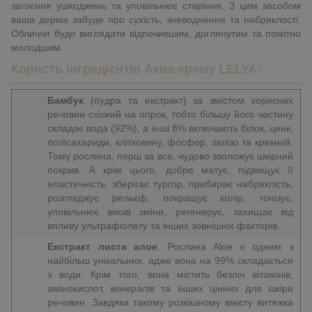
загоєння ушкоджень та уповільнює старіння. З цим засобом
ваша дерма забуде про сухість, зневоднення та набряклості.
Обличчя буде виглядати відпочившим, доглянутим та помітно
молодшим.
Користь інгредієнтів Аква-крему LELYA:
Бамбук
(пудра та екстракт) за змістом корисних
речовин схожий на огірок, тобто більшу його частину
складає вода (92%), а інші 8% включають білок, цинк,
полісахариди, клітковину, фосфор, залізо та кремній.
Тому рослина, перш за все, чудово зволожує шкірний
покрив. А крім цього, добре матує, підвищує її
еластичність, зберігає тургор, прибирає набряклість,
розгладжує рельєф, покращує колір, тонізує,
уповільнює вікові зміни, регенерує, захищає від
впливу ультрафіолету та інших зовнішніх факторів.
Екстракт листа алое
. Рослина Aloe є одним з
найбільш унікальних, адже вона на 99% складається
з води. Крім того, вона містить безліч вітамінів,
амінокислот, мінералів та інших цінних для шкіри
речовин. Завдяки такому розкішному вмісту витяжка