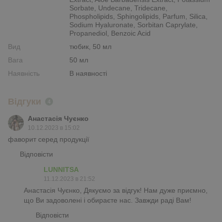
Sorbate, Undecane, Tridecane,
Phospholipids, Sphingolipids, Parfum, Silica,
Sodium Hyaluronate, Sorbitan Caprylate,
Propanediol, Benzoic Acid
Вид
тюбик, 50 мл
Вага
50 мл
Наявність
В наявності
Відгуки
4
Анастасія Чуєнко
10.12.2023 в 15:02
фаворит серед продукції
Відповісти
LUNNITSA
11.12.2023 в 21:52
Анастасія Чуєнко, Дякуємо за відгук! Нам дуже приємно,
що Ви задоволені і обираєте нас. Завжди раді Вам!
Відповісти