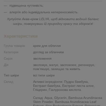
підвищена чутливість;
алергія або індивідуальна непереносимість.
Купуйте Аква-крем LELYA, щоб відновити водний баланс
шкіри, повернувши їй природну красу та здоров'я!
Характеристики
Група товарів
крем для обличчя
Категорія
догляд за обличчям
Серія
зволоження
Дія
зволожує, матує, заспокоює, регенерує,
пом'якшує, захищає та живить
Тип шкіри
всі типи шкіри
Склад
Активні інгредієнти: Пудра бамбука,
Екстракт бамбука, Екстракт листа алое,
Гліцерин, Гіалуронова кислота.
Склад: Aqua, Glycerin, Bambusa Arundinacea
Stem Powder, Bambusa Arundinacea Leaf
Extract, Aloe Barbadensis Extract, Potassium