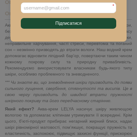
Опис
*
Опис
Підписатися
Аква-крем LELYA – безцінне джерело води для вашої шкіри,
без якої абсолютно неможливо підтримувати здоров'я та красу
дерми. Нестача води, неграмотне використання косметики,
неправильне харчування, часті стреси, перевтома та поганий
сон – незмінно призводять до втрати вологи. Наш водний крем
допомагає відновити ліпідний бар'єр, повертаючи таким чином
кожному покрову силу та природну привабливість.
Рекомендуємо використовувати власникам будь-якого типу
шкіри, особливо проблемного та зневодненого.
*** Чи знаєте ви, що зневоднення шкіри призводить до появи
сильного лущення, свербіння, стягнутості та висипів. Це в
свою чергу призводить до швидкої втрати пружності
шкірного покриву та його передчасному старінню.
Який ефект?
Аква-крем LELYA насичує шкіру живлющою
вологою та допомагає клітинам утримувати її всередині. Крім
цього, б'юті-продукт прибирає негарний жирний блиск, надає
шкірі рівномірної матовості, пом'якшує, покращує пружність та
еластичність, заспокоює, підвищує захисні функції, прискорює