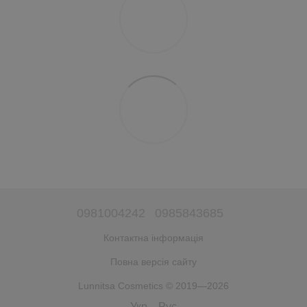
0981004242
0985843685
Контактна інформація
Повна версія сайту
Lunnitsa Cosmetics © 2019—2026
Укр
Рус